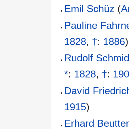
Emil Schüz
(
A
Pauline Fahrne
1828
,
†
:
1886
)
Rudolf Schmi
*
:
1828
,
†
:
19
David Friedri
1915
)
Erhard Beutte