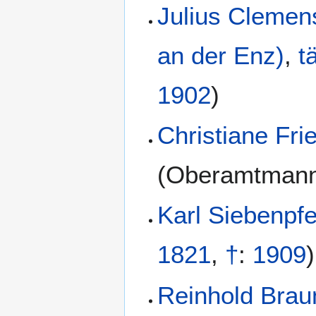
Julius Clemen
an der Enz)
,
t
1902
)
Christiane Fri
(
Oberamtmann
Karl Siebenpfe
1821
,
†
:
1909
)
Reinhold Brau