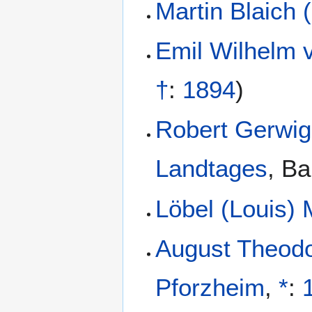
Martin Blaich 
Emil Wilhelm 
†
:
1894
)
Robert Gerwig
Landtages
,
Ba
Löbel (Louis)
August Theodo
Pforzheim
,
*
: