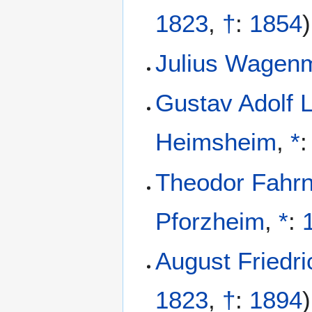
1823
,
†
:
1854
)
Julius Wagen
Gustav Adolf 
Heimsheim
,
*
Theodor Fahrn
Pforzheim
,
*
:
August Friedri
1823
,
†
:
1894
)