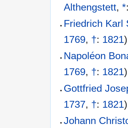
Althengstett
,
*
Friedrich Karl 
1769
,
†
:
1821
)
Napoléon Bon
1769
,
†
:
1821
)
Gottfried Jos
1737
,
†
:
1821
)
Johann Christ