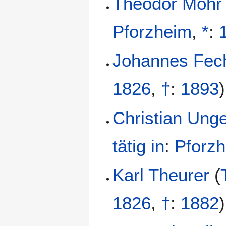
Theodor Mohr
Pforzheim
,
*
:
Johannes Fec
1826
,
†
:
1893
)
Christian Ung
tätig in
:
Pforz
Karl Theurer
(
1826
,
†
:
1882
)