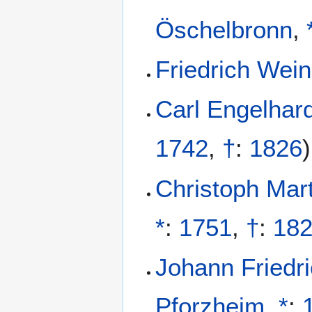
Öschelbronn
,
Friedrich Wei
Carl Engelhar
1742
,
†
:
1826
)
Christoph Mar
*
:
1751
,
†
:
18
Johann Friedr
Pforzheim
,
*
: