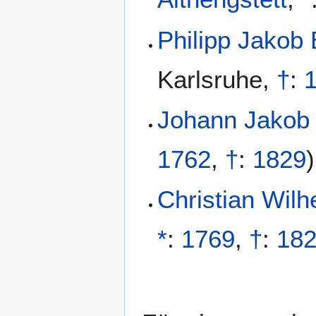
Philipp Jakob
Karlsruhe
,
†
:
Johann Jakob 
1762
,
†
:
1829
)
Christian Wilh
*
:
1769
,
†
:
18