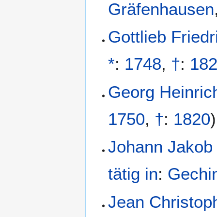
Gräfenhausen
Gottlieb Fried
*
:
1748
,
†
:
18
Georg Heinric
1750
,
†
:
1820
)
Johann Jakob
tätig in
:
Gechi
Jean Christop