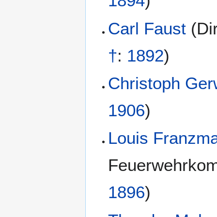
1894
)
Carl Faust
(
Di
†
:
1892
)
Christoph Ger
1906
)
Louis Franzm
Feuerwehrko
1896
)