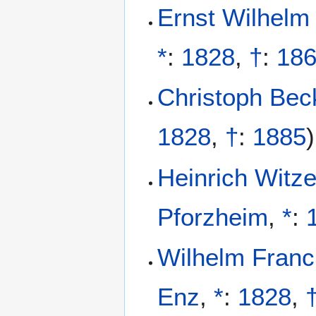
Ernst Wilhelm
*
:
1828
,
†
:
18
Christoph Bec
1828
,
†
:
1885
)
Heinrich Wit
Pforzheim
,
*
:
Wilhelm Franc
Enz
,
*
:
1828
,