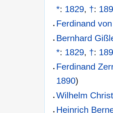
*
:
1829
,
†
:
18
Ferdinand von
Bernhard Gißl
*
:
1829
,
†
:
18
Ferdinand Zer
1890
)
Wilhelm Chris
Heinrich Bern