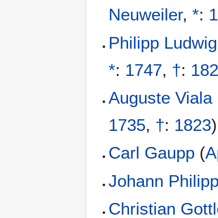
Neuweiler
,
*
:
Philipp Ludwig
*
:
1747
,
†
:
18
Auguste Viala
1735
,
†
:
1823
)
Carl Gaupp
(
A
Johann Philip
Christian Gott