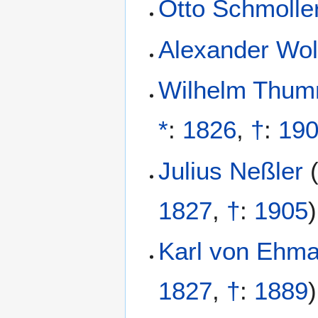
Otto Schmolle
Alexander Wol
Wilhelm Thu
*
:
1826
,
†
:
19
Julius Neßler
1827
,
†
:
1905
)
Karl von Ehm
1827
,
†
:
1889
)