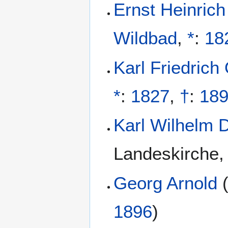
Ernst Heinric
Wildbad
,
*
:
18
Karl Friedrich
*
:
1827
,
†
:
18
Karl Wilhelm D
Landeskirche
Georg Arnold
1896
)