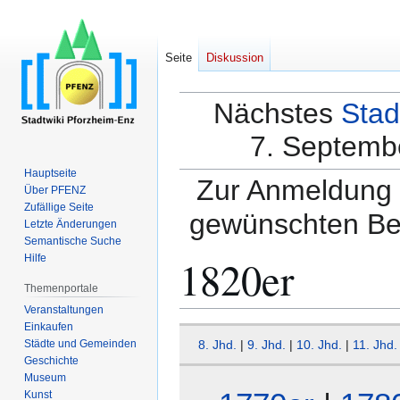
Seite
Diskussion
Nächstes
Stad
7. Septembe
Hauptseite
Zur Anmeldung a
Über PFENZ
Zufällige Seite
gewünschten Be
Letzte Änderungen
Semantische Suche
1820er
Hilfe
Themenportale
Veranstaltungen
Einkaufen
Zur
Zur
Städte und Gemeinden
8. Jhd.
|
9. Jhd.
|
10. Jhd.
|
11. Jhd.
Navigation
Suche
Geschichte
springen
springen
Museum
Kunst