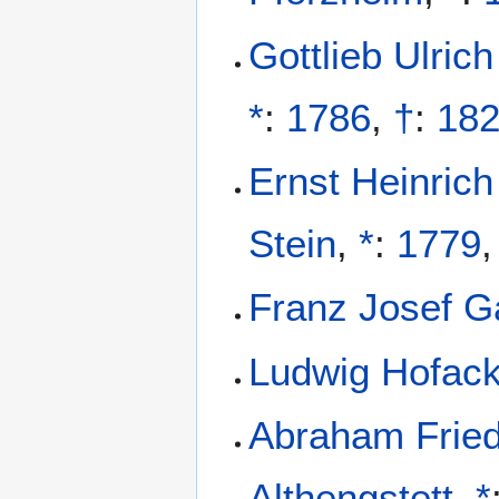
Gottlieb Ulric
*
:
1786
,
†
:
18
Ernst Heinrich
Stein
,
*
:
1779
Franz Josef Ga
Ludwig Hofack
Abraham Fried
Althengstett
,
*