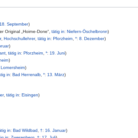
18. September
)
er Original „Hoime-Done“
,
tätig in
:
Niefern-Öschelbronn
)
r
,
Hochschullehrer
,
tätig in
:
Pforzheim
,
*
:
8. Dezember
)
bruar
)
ant
,
tätig in
:
Pforzheim
,
*
:
19. Juni
)
heim
)
:
Lomersheim
)
ätig in
:
Bad Herrenalb
,
*
:
13. März
)
er
,
tätig in
:
Eisingen
)
ätig in
:
Bad Wildbad
,
†
:
16. Januar
)
tig in
:
Zwerenberg
,
†
:
17. Juli
)