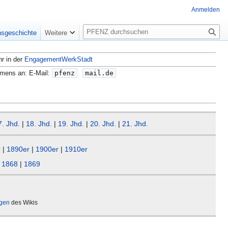
Anmelden
S
nsgeschichte
Weitere
u
c
hr in der
EngagementWerkStadt
h
e
amens an: E-Mail:
pfenz
mail.de
7. Jhd.
|
18. Jhd.
|
19. Jhd.
|
20. Jhd.
|
21. Jhd.
r
|
1890er
|
1900er
|
1910er
|
1868
|
1869
ägen
des Wikis