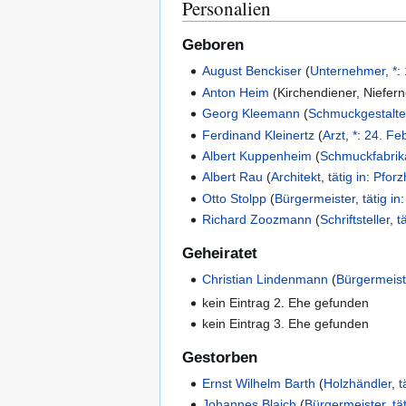
Personalien
Geboren
August Benckiser
(
Unternehmer
,
*
:
Anton Heim
(
Kirchendiener
,
Niefern
Georg Kleemann
(
Schmuckgestalte
Ferdinand Kleinertz
(
Arzt
,
*
:
24. Fe
Albert Kuppenheim
(
Schmuckfabrik
Albert Rau
(
Architekt
,
tätig in
:
Pforz
Otto Stolpp
(
Bürgermeister
,
tätig in
Richard Zoozmann
(
Schriftsteller
,
t
Geheiratet
Christian Lindenmann
(
Bürgermeist
kein Eintrag 2. Ehe gefunden
kein Eintrag 3. Ehe gefunden
Gestorben
Ernst Wilhelm Barth
(
Holzhändler
,
t
Johannes Blaich
(
Bürgermeister
,
tä