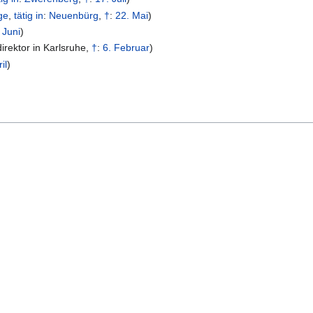
ge
,
tätig in
:
Neuenbürg
,
†
:
22. Mai
)
 Juni
)
irektor in Karlsruhe
,
†
:
6. Februar
)
il
)