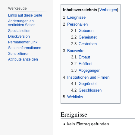
Werkzeuge
Inhaltsverzeichnis
Links auf diese Seite
1
Ereignisse
Änderungen an
2
Personalien
verlinkten Seiten
2.1
Geboren
Spezialseiten
Druckversion
2.2
Geheiratet
Permanenter Link
2.3
Gestorben
Seiten­­informationen
3
Bauwerke
Seite zitieren
3.1
Erbaut
Attribute anzeigen
3.2
Eröffnet
3.3
Abgegangen
4
Institutionen und Firmen
4.1
Gegründet
4.2
Geschlossen
5
Weblinks
Ereignisse
kein Eintrag gefunden