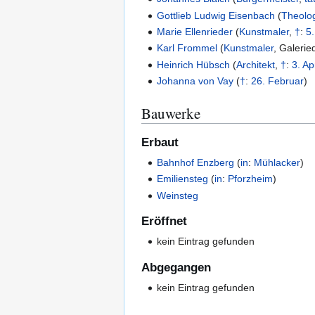
Gottlieb Ludwig Eisenbach
(
Theolo
Marie Ellenrieder
(
Kunstmaler
,
†
:
5.
Karl Frommel
(
Kunstmaler
,
Galeried
Heinrich Hübsch
(
Architekt
,
†
:
3. Apr
Johanna von Vay
(
†
:
26. Februar
)
Bauwerke
Erbaut
Bahnhof Enzberg
(
in
:
Mühlacker
)
Emiliensteg
(
in
:
Pforzheim
)
Weinsteg
Eröffnet
kein Eintrag gefunden
Abgegangen
kein Eintrag gefunden