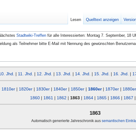
Lesen
Quelltext anzeigen
Versio
Nächstes
Stadtwiki-Treffen
für alle Interessierten: Montag 7. September, 18 U
ldung als Teilnehmer bitte E-Mail mit Nennung des gewünschten Benutzern
10. Jhd.
|
11. Jhd.
|
12. Jhd.
|
13. Jhd.
|
14. Jhd.
|
15. Jhd.
|
16. Jhd.
|
1
1810er
|
1820er
|
1830er
|
1840er
|
1850er
|
1860er
|
1870er
|
1880e
1860
|
1861
|
1862
|
1863
|
1864
|
1865
|
1866
|
1867
1863
Automatisch generierte Jahreschronik aus
semantischen Eintr