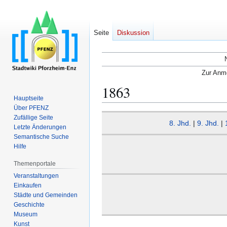
Seite
Diskussion
Zur Anme
1863
Hauptseite
Über PFENZ
Zur
Zur
Zufällige Seite
8. Jhd.
|
9. Jhd.
|
Navigation
Suche
Letzte Änderungen
Semantische Suche
springen
springen
Hilfe
Themenportale
Veranstaltungen
Einkaufen
Städte und Gemeinden
Geschichte
Museum
Kunst