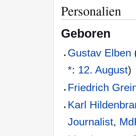
Personalien
Geboren
Gustav Elben
*
:
12. August
)
Friedrich Grei
Karl Hildenbr
Journalist
,
Md