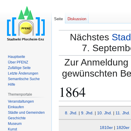
Seite
Diskussion
Nächstes
Stad
7. Septembe
Hauptseite
Zur Anmeldung a
Über PFENZ
Zufällige Seite
gewünschten Be
Letzte Änderungen
Semantische Suche
1864
Hilfe
Themenportale
Veranstaltungen
Einkaufen
Zur
Zur
Städte und Gemeinden
8. Jhd.
|
9. Jhd.
|
10. Jhd.
|
11. Jhd.
Navigation
Suche
Geschichte
springen
springen
Museum
1810er
|
1820er
Kunst