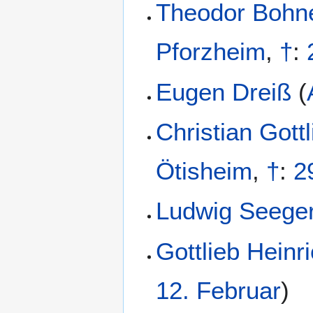
Theodor Bohn
Pforzheim
,
†
:
Eugen Dreiß
(
Christian Gott
Ötisheim
,
†
:
2
Ludwig Seege
Gottlieb Heinri
12. Februar
)