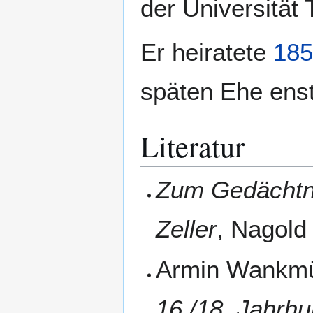
der Universität 
Er heiratete
185
späten Ehe ens
Literatur
Zum Gedächtnis
Zeller
, Nagold
Armin Wankmü
16./18. Jahrhu