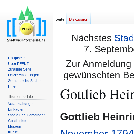
Seite
Diskussion
Nächstes
Stad
7. Septembe
Hauptseite
Zur Anmeldung a
Über PFENZ
Zufällige Seite
gewünschten Be
Letzte Änderungen
Semantische Suche
Gottlieb Hein
Hilfe
Themenportale
Veranstaltungen
Einkaufen
Zur
Zur
Gottlieb Heinri
Städte und Gemeinden
Navigation
Suche
Geschichte
springen
springen
Museum
November
1794
Kunst