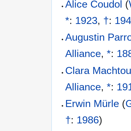
Alice Coudol
(
*
:
1923
,
†
:
19
Augustin Parro
Alliance
,
*
:
18
Clara Machto
Alliance
,
*
:
19
Erwin Mürle
(
G
†
:
1986
)