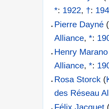
*
:
1922
,
†
:
19
Pierre Dayné
Alliance
,
*
:
19
Henry Marano
Alliance
,
*
:
19
Rosa Storck
(
des Réseau Al
Félix Jacquet