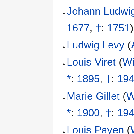
Johann Ludwi
1677
,
†
:
1751
)
Ludwig Levy
(
Louis Viret
(
Wi
*
:
1895
,
†
:
19
Marie Gillet
(
W
*
:
1900
,
†
:
19
Louis Payen
(