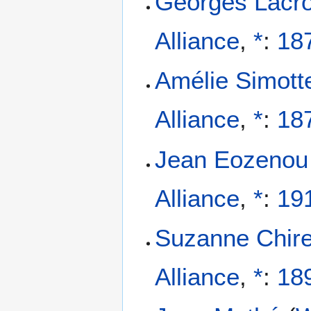
Georges Lacro
Alliance
,
*
:
18
Amélie Simott
Alliance
,
*
:
18
Jean Eozenou
Alliance
,
*
:
19
Suzanne Chire
Alliance
,
*
:
18