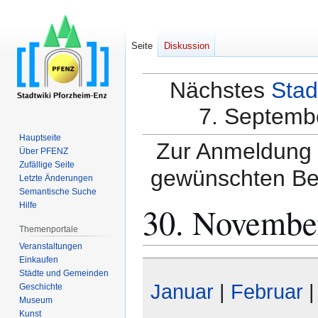
Seite
Diskussion
Nächstes
Stad
7. Septembe
Hauptseite
Zur Anmeldung a
Über PFENZ
Zufällige Seite
gewünschten Be
Letzte Änderungen
Semantische Suche
30. Novembe
Hilfe
Themenportale
Veranstaltungen
Einkaufen
Zur
Zur
Städte und Gemeinden
Navigation
Suche
Januar
|
Februar
Geschichte
springen
springen
Museum
Kunst