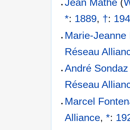
Jean Mathé
(
W
*
:
1889
,
†
:
19
Marie-Jeanne 
Réseau Allian
André Sondaz
Réseau Allian
Marcel Fontena
Alliance
,
*
:
19