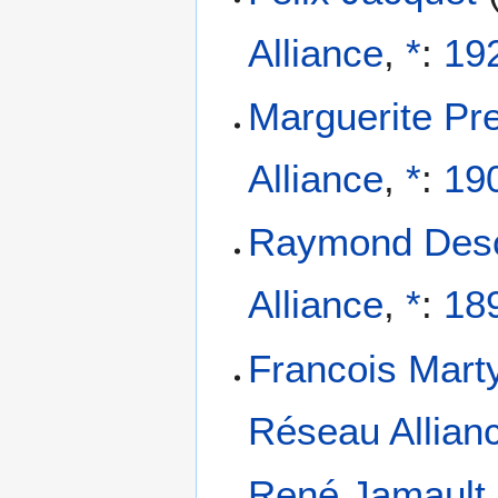
Alliance
,
*
:
19
Marguerite Pr
Alliance
,
*
:
19
Raymond Des
Alliance
,
*
:
18
Francois Mart
Réseau Allian
René Jamault