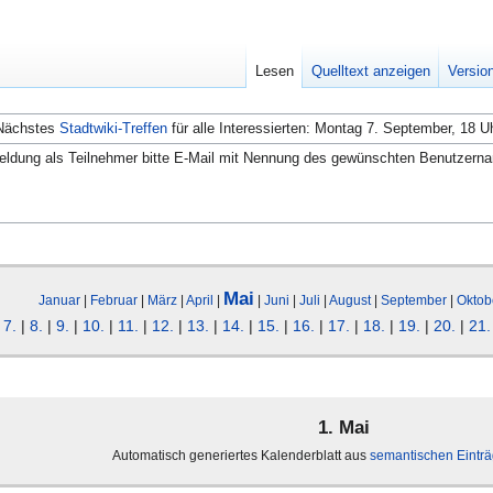
Lesen
Quelltext anzeigen
Versio
Nächstes
Stadtwiki-Treffen
für alle Interessierten: Montag 7. September, 18 U
ldung als Teilnehmer bitte E-Mail mit Nennung des gewünschten Benutzern
Mai
Januar
|
Februar
|
März
|
April
|
|
Juni
|
Juli
|
August
|
September
|
Oktob
|
7.
|
8.
|
9.
|
10.
|
11.
|
12.
|
13.
|
14.
|
15.
|
16.
|
17.
|
18.
|
19.
|
20.
|
21.
1. Mai
Automatisch generiertes Kalenderblatt aus
semantischen Eintr