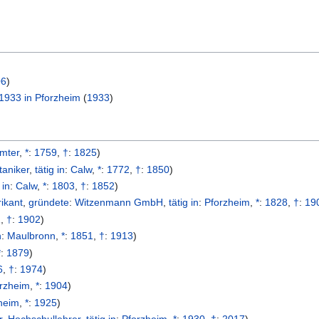
06
)
1933 in Pforzheim
(
1933
)
mter
,
*
:
1759
,
†
:
1825
)
taniker
,
tätig in
:
Calw
,
*
:
1772
,
†
:
1850
)
 in
:
Calw
,
*
:
1803
,
†
:
1852
)
ikant
,
gründete
:
Witzenmann GmbH
,
tätig in
:
Pforzheim
,
*
:
1828
,
†
:
19
1
,
†
:
1902
)
n
:
Maulbronn
,
*
:
1851
,
†
:
1913
)
*
:
1879
)
6
,
†
:
1974
)
rzheim
,
*
:
1904
)
heim
,
*
:
1925
)