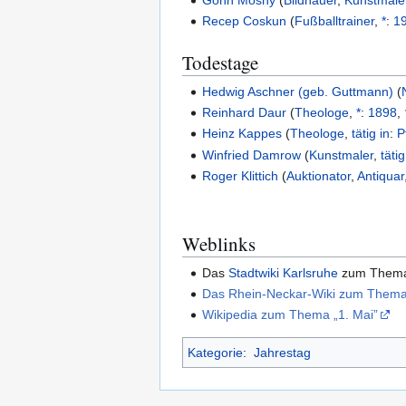
Gonn Mosny
(
Bildhauer
,
Kunstmale
Recep Coskun
(
Fußballtrainer
,
*
:
1
Todestage
Hedwig Aschner (geb. Guttmann)
(
Reinhard Daur
(
Theologe
,
*
:
1898
,
Heinz Kappes
(
Theologe
,
tätig in
:
P
Winfried Damrow
(
Kunstmaler
,
tätig
Roger Klittich
(
Auktionator
,
Antiquar
Weblinks
Das
Stadtwiki Karlsruhe
zum The
Das Rhein-Neckar-Wiki zum Thema 
Wikipedia zum Thema „1. Mai”
Kategorie
:
Jahrestag