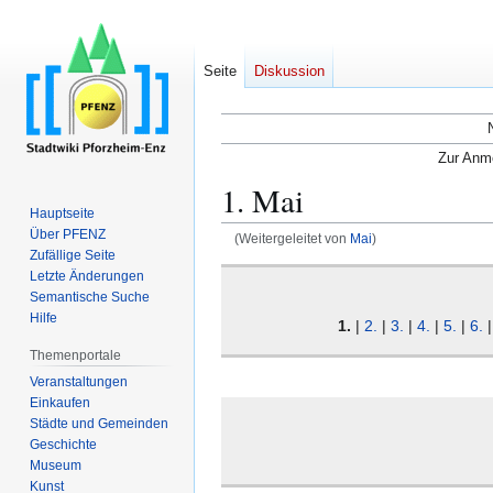
Seite
Diskussion
Zur Anme
1. Mai
Hauptseite
Über PFENZ
(Weitergeleitet von
Mai
)
Zufällige Seite
Zur
Zur
Letzte Änderungen
Semantische Suche
Navigation
Suche
Hilfe
springen
springen
1.
|
2.
|
3.
|
4.
|
5.
|
6.
Themenportale
Veranstaltungen
Einkaufen
Städte und Gemeinden
Geschichte
Museum
Kunst