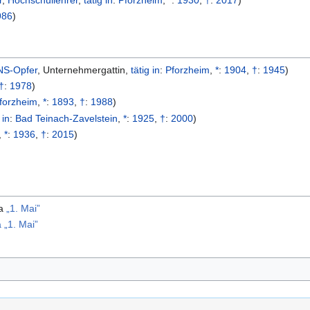
r
,
Hochschullehrer
,
tätig in
:
Pforzheim
,
*
:
1930
,
†
:
2017
)
986
)
NS-Opfer
,
Unternehmergattin
,
tätig in
:
Pforzheim
,
*
:
1904
,
†
:
1945
)
†
:
1978
)
forzheim
,
*
:
1893
,
†
:
1988
)
 in
:
Bad Teinach-Zavelstein
,
*
:
1925
,
†
:
2000
)
,
*
:
1936
,
†
:
2015
)
ma
„1. Mai”
„1. Mai”