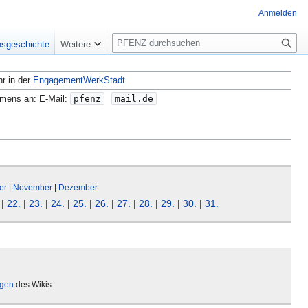
Anmelden
S
nsgeschichte
Weitere
u
c
hr in der
EngagementWerkStadt
h
e
amens an: E-Mail:
pfenz
mail.de
er
|
November
|
Dezember
|
22.
|
23.
|
24.
|
25.
|
26.
|
27.
|
28.
|
29.
|
30.
|
31.
ägen
des Wikis