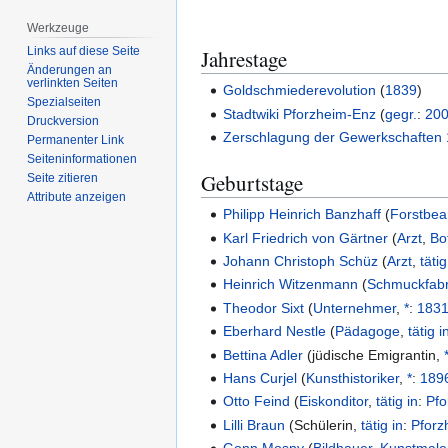
Werkzeuge
Links auf diese Seite
Jahrestage
Änderungen an
verlinkten Seiten
Goldschmiederevolution
(
1839
)
Spezialseiten
Stadtwiki Pforzheim-Enz
(
gegr.
:
20
Druckversion
Zerschlagung der Gewerkschaften 
Permanenter Link
Seiten­­informationen
Geburtstage
Seite zitieren
Attribute anzeigen
Philipp Heinrich Banzhaff
(
Forstbea
Karl Friedrich von Gärtner
(
Arzt
,
Bo
Johann Christoph Schüz
(
Arzt
,
tätig
Heinrich Witzenmann
(
Schmuckfabr
Theodor Sixt
(
Unternehmer
,
*
:
183
Eberhard Nestle
(
Pädagoge
,
tätig i
Bettina Adler
(
jüdische Emigrantin
,
Hans Curjel
(
Kunsthistoriker
,
*
:
189
Otto Feind
(
Eiskonditor
,
tätig in
:
Pfo
Lilli Braun
(
Schülerin
,
tätig in
:
Pforz