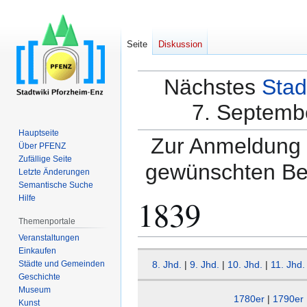
Seite
Diskussion
Nächstes
Stad
7. Septembe
Hauptseite
Zur Anmeldung a
Über PFENZ
Zufällige Seite
gewünschten Be
Letzte Änderungen
Semantische Suche
1839
Hilfe
Themenportale
Veranstaltungen
Einkaufen
Zur
Zur
Städte und Gemeinden
8. Jhd.
|
9. Jhd.
|
10. Jhd.
|
11. Jhd.
Navigation
Suche
Geschichte
springen
springen
Museum
1780er
|
1790er
Kunst