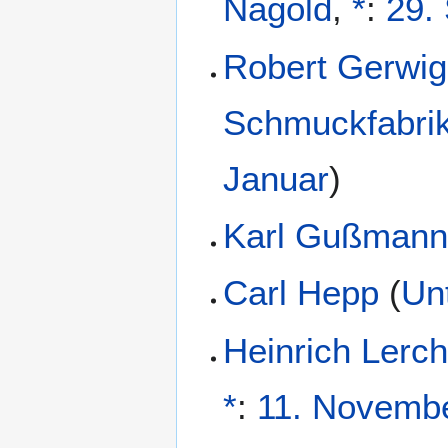
Nagold
,
*
:
29.
Robert Gerwig
Schmuckfabri
Januar
)
Karl Gußman
Carl Hepp
(
Un
Heinrich Lerc
*
:
11. Novemb