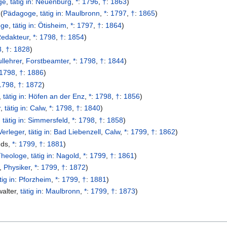
ge
,
tätig in
:
Neuenbürg
,
*
:
1796
,
†
:
1863
)
(
Pädagoge
,
tätig in
:
Maulbronn
,
*
:
1797
,
†
:
1865
)
oge
,
tätig in
:
Ötisheim
,
*
:
1797
,
†
:
1864
)
edakteur
,
*
:
1798
,
†
:
1854
)
8
,
†
:
1828
)
llehrer
,
Forstbeamter
,
*
:
1798
,
†
:
1844
)
1798
,
†
:
1886
)
1798
,
†
:
1872
)
,
tätig in
:
Höfen an der Enz
,
*
:
1798
,
†
:
1856
)
r
,
tätig in
:
Calw
,
*
:
1798
,
†
:
1840
)
,
tätig in
:
Simmersfeld
,
*
:
1798
,
†
:
1858
)
Verleger
,
tätig in
:
Bad Liebenzell
,
Calw
,
*
:
1799
,
†
:
1862
)
nds
,
*
:
1799
,
†
:
1881
)
Theologe
,
tätig in
:
Nagold
,
*
:
1799
,
†
:
1861
)
,
Physiker
,
*
:
1799
,
†
:
1872
)
tig in
:
Pforzheim
,
*
:
1799
,
†
:
1881
)
alter
,
tätig in
:
Maulbronn
,
*
:
1799
,
†
:
1873
)