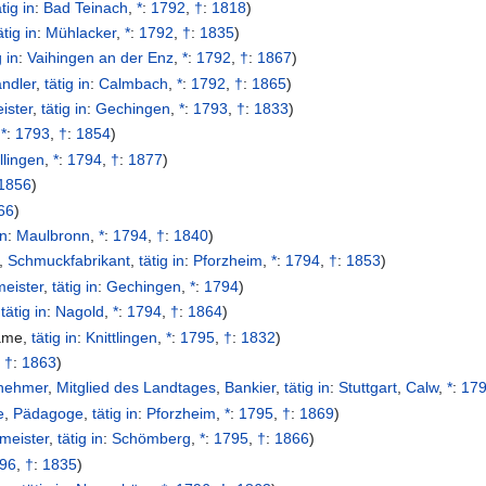
ätig in
:
Bad Teinach
,
*
:
1792
,
†
:
1818
)
ätig in
:
Mühlacker
,
*
:
1792
,
†
:
1835
)
g in
:
Vaihingen an der Enz
,
*
:
1792
,
†
:
1867
)
ndler
,
tätig in
:
Calmbach
,
*
:
1792
,
†
:
1865
)
ister
,
tätig in
:
Gechingen
,
*
:
1793
,
†
:
1833
)
,
*
:
1793
,
†
:
1854
)
Illingen
,
*
:
1794
,
†
:
1877
)
1856
)
66
)
in
:
Maulbronn
,
*
:
1794
,
†
:
1840
)
,
Schmuckfabrikant
,
tätig in
:
Pforzheim
,
*
:
1794
,
†
:
1853
)
eister
,
tätig in
:
Gechingen
,
*
:
1794
)
,
tätig in
:
Nagold
,
*
:
1794
,
†
:
1864
)
ame
,
tätig in
:
Knittlingen
,
*
:
1795
,
†
:
1832
)
,
†
:
1863
)
nehmer
,
Mitglied des Landtages
,
Bankier
,
tätig in
:
Stuttgart
,
Calw
,
*
:
17
e
,
Pädagoge
,
tätig in
:
Pforzheim
,
*
:
1795
,
†
:
1869
)
meister
,
tätig in
:
Schömberg
,
*
:
1795
,
†
:
1866
)
96
,
†
:
1835
)