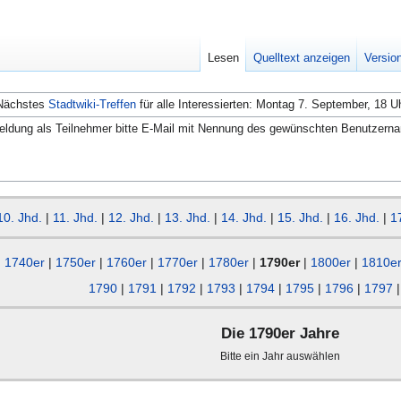
Lesen
Quelltext anzeigen
Versio
Nächstes
Stadtwiki-Treffen
für alle Interessierten: Montag 7. September, 18 U
ldung als Teilnehmer bitte E-Mail mit Nennung des gewünschten Benutzern
10. Jhd.
|
11. Jhd.
|
12. Jhd.
|
13. Jhd.
|
14. Jhd.
|
15. Jhd.
|
16. Jhd.
|
1
1740er
|
1750er
|
1760er
|
1770er
|
1780er
|
1790er
|
1800er
|
1810e
1790
|
1791
|
1792
|
1793
|
1794
|
1795
|
1796
|
1797
Die 1790er Jahre
Bitte ein Jahr auswählen