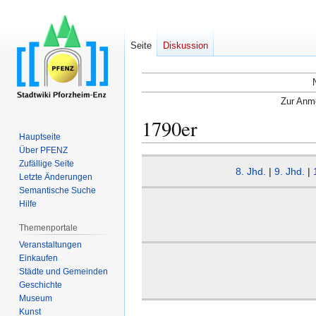
Seite
Diskussion
Zur Anme
1790er
Hauptseite
Über PFENZ
Zur
Zur
Zufällige Seite
8. Jhd.
|
9. Jhd.
|
Navigation
Suche
Letzte Änderungen
Semantische Suche
springen
springen
Hilfe
Themenportale
Veranstaltungen
Einkaufen
Städte und Gemeinden
Geschichte
Museum
Kunst