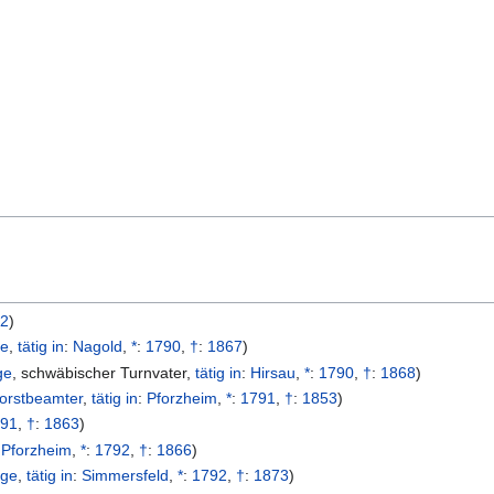
52
)
ge
,
tätig in
:
Nagold
,
*
:
1790
,
†
:
1867
)
ge
,
schwäbischer Turnvater
,
tätig in
:
Hirsau
,
*
:
1790
,
†
:
1868
)
orstbeamter
,
tätig in
:
Pforzheim
,
*
:
1791
,
†
:
1853
)
791
,
†
:
1863
)
:
Pforzheim
,
*
:
1792
,
†
:
1866
)
oge
,
tätig in
:
Simmersfeld
,
*
:
1792
,
†
:
1873
)