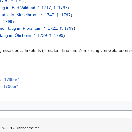
1735
,
†
:
1797
)
ätig in
:
Bad Wildbad
,
*
:
1717
,
†
:
1797
)
,
tätig in
:
Kieselbronn
,
*
:
1747
,
†
:
1797
)
†
:
1799
)
mer
,
tätig in
:
Pforzheim
,
*
:
1721
,
†
:
1799
)
,
tätig in
:
Ötisheim
,
*
:
1739
,
†
:
1799
)
reignisse des Jahrzehnts (Heiraten, Bau und Zerstörung von Gebäuden s
ma
„1790er”
 „1790er”
um 09:17 Uhr bearbeitet.