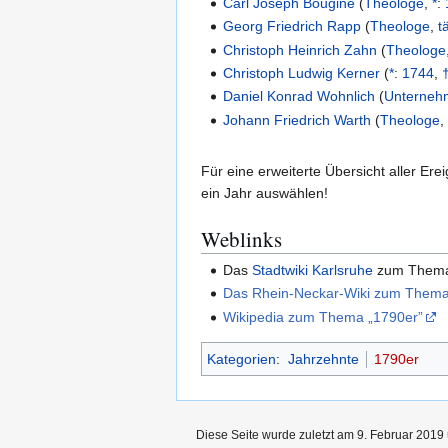
Carl Joseph Bouginé
(
Theologe
,
*
:
Georg Friedrich Rapp
(
Theologe
,
t
Christoph Heinrich Zahn
(
Theologe
Christoph Ludwig Kerner
(
*
:
1744
,
Daniel Konrad Wohnlich
(
Unterneh
Johann Friedrich Warth
(
Theologe
Für eine erweiterte Übersicht aller E
ein Jahr auswählen!
Weblinks
Das
Stadtwiki Karlsruhe
zum The
Das Rhein-Neckar-Wiki zum Thema
Wikipedia zum Thema „1790er”
Kategorien
:
Jahrzehnte
1790er
Diese Seite wurde zuletzt am 9. Februar 2019 