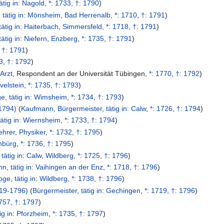
ätig in
:
Nagold
,
*
:
1733
,
†
:
1790
)
,
tätig in
:
Mönsheim
,
Bad Herrenalb
,
*
:
1710
,
†
:
1791
)
tätig in
:
Haiterbach
,
Simmersfeld
,
*
:
1718
,
†
:
1791
)
tätig in
:
Niefern
,
Enzberg
,
*
:
1735
,
†
:
1791
)
,
†
:
1791
)
3
,
†
:
1792
)
(
Arzt
,
Respondent an der Universität Tübingen
,
*
:
1770
,
†
:
1792
)
velstein
,
*
:
1735
,
†
:
1793
)
ge
,
tätig in
:
Wimsheim
,
*
:
1734
,
†
:
1793
)
1794)
(
Kaufmann
,
Bürgermeister
,
tätig in
:
Calw
,
*
:
1726
,
†
:
1794
)
tätig in
:
Wiernsheim
,
*
:
1733
,
†
:
1794
)
ehrer
,
Physiker
,
*
:
1732
,
†
:
1795
)
nbürg
,
*
:
1736
,
†
:
1795
)
,
tätig in
:
Calw
,
Wildberg
,
*
:
1725
,
†
:
1796
)
nn
,
tätig in
:
Vaihingen an der Enz
,
*
:
1718
,
†
:
1796
)
oge
,
tätig in
:
Wildberg
,
*
:
1738
,
†
:
1796
)
19-1796)
(
Bürgermeister
,
tätig in
:
Gechingen
,
*
:
1719
,
†
:
1796
)
757
,
†
:
1797
)
ig in
:
Pforzheim
,
*
:
1735
,
†
:
1797
)