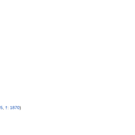
95
,
†
:
1870
)