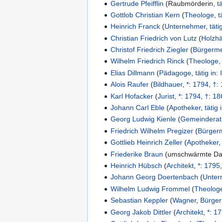
Gertrude Pfeifflin
(
Raubmörderin
,
t
Gottlob Christian Kern
(
Theologe
,
t
Heinrich Franck
(
Unternehmer
,
täti
Christian Friedrich von Lutz
(
Holzhä
Christof Friedrich Ziegler
(
Bürgerme
Wilhelm Friedrich Rinck
(
Theologe
Elias Dillmann
(
Pädagoge
,
tätig in
:
Alois Raufer
(
Bildhauer
,
*
:
1794
,
†
:
Karl Hofacker
(
Jurist
,
*
:
1794
,
†
:
18
Johann Carl Eble
(
Apotheker
,
tätig 
Georg Ludwig Kienle
(
Gemeinderat
Friedrich Wilhelm Pregizer
(
Bürgerm
Gottlieb Heinrich Zeller
(
Apotheker
Friederike Braun
(
umschwärmte D
Heinrich Hübsch
(
Architekt
,
*
:
1795
Johann Georg Doertenbach
(
Unter
Wilhelm Ludwig Frommel
(
Theolog
Sebastian Keppler
(
Wagner
,
Bürger
Georg Jakob Dittler
(
Architekt
,
*
:
17