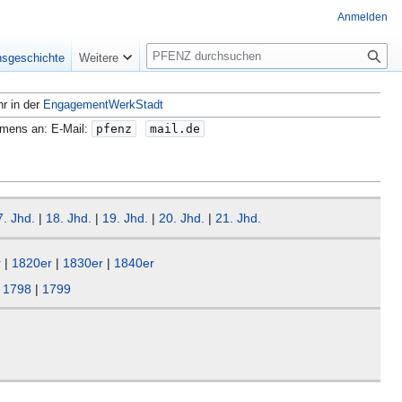
Anmelden
S
nsgeschichte
Weitere
u
c
hr in der
EngagementWerkStadt
h
e
amens an: E-Mail:
pfenz
mail.de
7. Jhd.
|
18. Jhd.
|
19. Jhd.
|
20. Jhd.
|
21. Jhd.
r
|
1820er
|
1830er
|
1840er
|
1798
|
1799