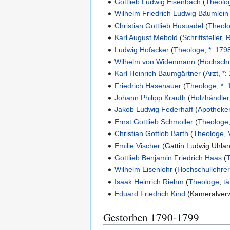
Gottlieb Ludwig Eisenbach
(
Theolo
Wilhelm Friedrich Ludwig Bäumlein
Christian Gottlieb Husuadel
(
Theol
Karl August Mebold
(
Schriftsteller
,
R
Ludwig Hofacker
(
Theologe
,
*
:
179
Wilhelm von Widenmann
(
Hochschu
Karl Heinrich Baumgärtner
(
Arzt
,
*
:
Friedrich Hasenauer
(
Theologe
,
*
:
Johann Philipp Krauth
(
Holzhändler
Jakob Ludwig Federhaff
(
Apotheke
Ernst Gottlieb Schmoller
(
Theologe
Christian Gottlob Barth
(
Theologe
,
Emilie Vischer
(
Gattin Ludwig Uhla
Gottlieb Benjamin Friedrich Haas
(
Wilhelm Eisenlohr
(
Hochschullehrer
Isaak Heinrich Riehm
(
Theologe
,
tä
Eduard Friedrich Kind
(
Kameralverw
Gestorben 1790-1799