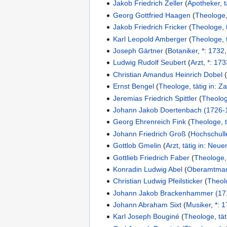
Jakob Friedrich Zeller
(
Apotheker
,
t
Georg Gottfried Haagen
(
Theologe
Jakob Friedrich Fricker
(
Theologe
,
Karl Leopold Amberger
(
Theologe
,
Joseph Gärtner
(
Botaniker
,
*
:
1732
Ludwig Rudolf Seubert
(
Arzt
,
*
:
173
Christian Amandus Heinrich Dobel
Ernst Bengel
(
Theologe
,
tätig in
:
Za
Jeremias Friedrich Spittler
(
Theolo
Johann Jakob Doertenbach (1726-
Georg Ehrenreich Fink
(
Theologe
,
Johann Friedrich Groß
(
Hochschull
Gottlob Gmelin
(
Arzt
,
tätig in
:
Neue
Gottlieb Friedrich Faber
(
Theologe
Konradin Ludwig Abel
(
Oberamtma
Christian Ludwig Pfeilsticker
(
Theol
Johann Jakob Brackenhammer (17
Johann Abraham Sixt
(
Musiker
,
*
:
1
Karl Joseph Bouginé
(
Theologe
,
tät