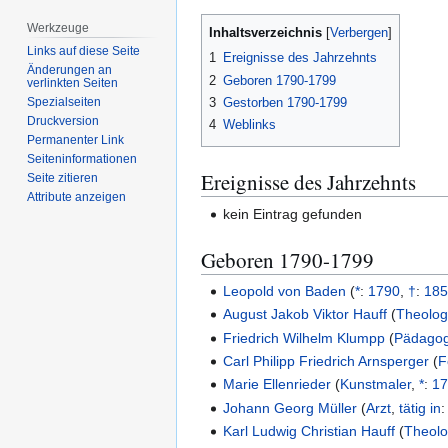
Werkzeuge
Inhaltsverzeichnis
Links auf diese Seite
1
Ereignisse des Jahrzehnts
Änderungen an
2
Geboren 1790-1799
verlinkten Seiten
3
Gestorben 1790-1799
Spezialseiten
Druckversion
4
Weblinks
Permanenter Link
Seiten­­informationen
Ereignisse des Jahrzehnts
Seite zitieren
Attribute anzeigen
kein Eintrag gefunden
Geboren 1790-1799
Leopold von Baden
(
*
:
1790
,
†
:
18
August Jakob Viktor Hauff
(
Theolo
Friedrich Wilhelm Klumpp
(
Pädago
Carl Philipp Friedrich Arnsperger
(
F
Marie Ellenrieder
(
Kunstmaler
,
*
:
1
Johann Georg Müller
(
Arzt
,
tätig in
Karl Ludwig Christian Hauff
(
Theol