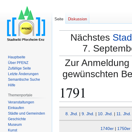
Seite
Diskussion
Nächstes
Stad
7. Septembe
Hauptseite
Zur Anmeldung a
Über PFENZ
Zufällige Seite
gewünschten Be
Letzte Änderungen
Semantische Suche
1791
Hilfe
Themenportale
Veranstaltungen
Einkaufen
Zur
Zur
Städte und Gemeinden
8. Jhd.
|
9. Jhd.
|
10. Jhd.
|
11. Jhd.
Navigation
Suche
Geschichte
springen
springen
Museum
1740er
|
1750er
Kunst