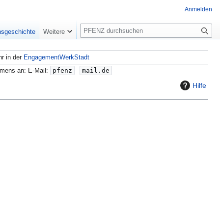
Anmelden
S
nsgeschichte
Weitere
u
c
hr in der
EngagementWerkStadt
h
e
amens an: E-Mail:
pfenz
mail.de
Hilfe