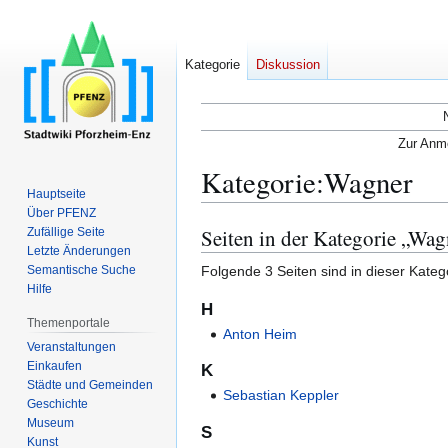
Kategorie
Diskussion
Zur Anme
Kategorie
:
Wagner
Hauptseite
Über PFENZ
Seiten in der Kategorie „Wag
Zufällige Seite
Zur
Zur
Letzte Änderungen
Navigation
Suche
Folgende 3 Seiten sind in dieser Kateg
Semantische Suche
springen
springen
Hilfe
H
Themenportale
Anton Heim
Veranstaltungen
Einkaufen
K
Städte und Gemeinden
Sebastian Keppler
Geschichte
Museum
S
Kunst