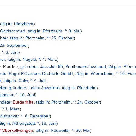
tätig in
:
Pforzheim
)
,
Goldschmied
,
tätig in
:
Pforzheim
,
*
:
9. Mai
)
hrer
,
tätig in
:
Pforzheim
,
*
:
25. Oktober
)
23. September
)
,
*
:
3. Juni
)
ker
,
tätig in
:
Nagold
,
*
:
4. März
)
z-Musiker
,
gründete
:
Jazzclub 55
,
Penthouse-Jazzband
,
tätig in
:
Pforz
dete
:
Kugel Präzisions-Drehteile GmbH
,
tätig in
:
Wiernsheim
,
*
:
10. Feb
r
,
tätig in
:
Calw
,
*
:
4. Juli
)
lier
,
gründete
:
Leicht Juweliere
,
tätig in
:
Pforzheim
)
genieur
,
*
:
10. Juni
)
ndete
:
Bürgerhilfe
,
tätig in
:
Pforzheim
,
*
:
24. Oktober
)
,
*
:
1. März
)
Mühlacker
,
*
:
8. Dezember
)
ätig in
:
Althengstett
,
*
:
18. Juni
)
 Oberkollwangen
,
tätig in
:
Neuweiler
,
*
:
30. Mai
)