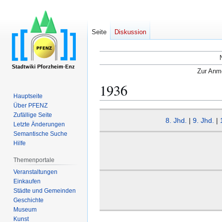
Seite
Diskussion
Zur Anme
1936
Hauptseite
Über PFENZ
Zur
Zur
Zufällige Seite
8. Jhd.
|
9. Jhd.
|
Navigation
Suche
Letzte Änderungen
Semantische Suche
springen
springen
Hilfe
Themenportale
Veranstaltungen
Einkaufen
Städte und Gemeinden
Geschichte
Museum
Kunst