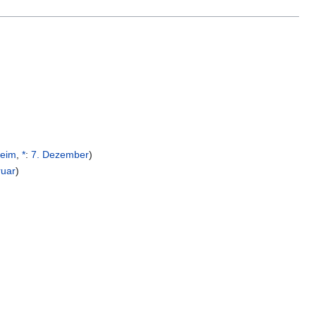
heim
,
*
:
7. Dezember
)
ruar
)