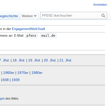
Anmelden
S
nsgeschichte
Weitere
u
c
hr in der
EngagementWerkStadt
h
e
amens an: E-Mail:
pfenz
mail.de
7. Jhd.
|
18. Jhd.
|
19. Jhd.
|
20. Jhd.
|
21. Jhd.
r
|
1960er
|
1970er
|
1980er
|
1938
|
1939
ägen
des Wikis