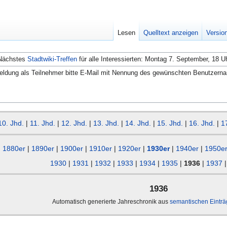
Lesen
Quelltext anzeigen
Versio
Nächstes
Stadtwiki-Treffen
für alle Interessierten: Montag 7. September, 18 U
ldung als Teilnehmer bitte E-Mail mit Nennung des gewünschten Benutzern
10. Jhd.
|
11. Jhd.
|
12. Jhd.
|
13. Jhd.
|
14. Jhd.
|
15. Jhd.
|
16. Jhd.
|
1
1880er
|
1890er
|
1900er
|
1910er
|
1920er
|
1930er
|
1940er
|
1950e
1930
|
1931
|
1932
|
1933
|
1934
|
1935
|
1936
|
1937
1936
Automatisch generierte Jahreschronik aus
semantischen Eintr