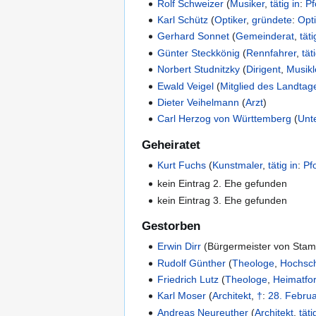
Rolf Schweizer
(
Musiker
,
tätig in
:
Pf
Karl Schütz
(
Optiker
,
gründete
:
Opt
Gerhard Sonnet
(
Gemeinderat
,
täti
Günter Steckkönig
(
Rennfahrer
,
tät
Norbert Studnitzky
(
Dirigent
,
Musikl
Ewald Veigel
(
Mitglied des Landtag
Dieter Veihelmann
(
Arzt
)
Carl Herzog von Württemberg
(
Unt
Geheiratet
Kurt Fuchs
(
Kunstmaler
,
tätig in
:
Pf
kein Eintrag 2. Ehe gefunden
kein Eintrag 3. Ehe gefunden
Gestorben
Erwin Dirr
(
Bürgermeister von Sta
Rudolf Günther
(
Theologe
,
Hochsch
Friedrich Lutz
(
Theologe
,
Heimatfo
Karl Moser
(
Architekt
,
†
:
28. Febru
Andreas Neureuther
(
Architekt
,
täti