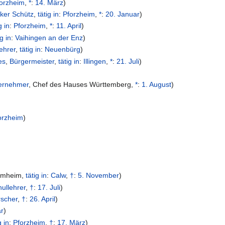
orzheim
,
*
:
14. März
)
iker Schütz
,
tätig in
:
Pforzheim
,
*
:
20. Januar
)
g in
:
Pforzheim
,
*
:
11. April
)
ig in
:
Vaihingen an der Enz
)
ehrer
,
tätig in
:
Neuenbürg
)
es
,
Bürgermeister
,
tätig in
:
Illingen
,
*
:
21. Juli
)
ernehmer
,
Chef des Hauses Württemberg
,
*
:
1. August
)
orzheim
)
mmheim
,
tätig in
:
Calw
,
†
:
5. November
)
ullehrer
,
†
:
17. Juli
)
rscher
,
†
:
26. April
)
ar
)
g in
:
Pforzheim
,
†
:
17. März
)