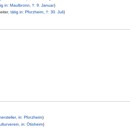
tig in
:
Maulbronn
,
†
:
9. Januar
)
eiter
,
tätig in
:
Pforzheim
,
†
:
30. Juli
)
ersteller
,
in
:
Pforzheim
)
ulturverein
,
in
:
Ötisheim
)