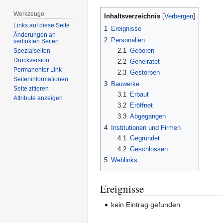
Werkzeuge
Inhaltsverzeichnis
Links auf diese Seite
1
Ereignisse
Änderungen an
2
Personalien
verlinkten Seiten
2.1
Geboren
Spezialseiten
Druckversion
2.2
Geheiratet
Permanenter Link
2.3
Gestorben
Seiten­­informationen
3
Bauwerke
Seite zitieren
3.1
Erbaut
Attribute anzeigen
3.2
Eröffnet
3.3
Abgegangen
4
Institutionen und Firmen
4.1
Gegründet
4.2
Geschlossen
5
Weblinks
Ereignisse
kein Eintrag gefunden