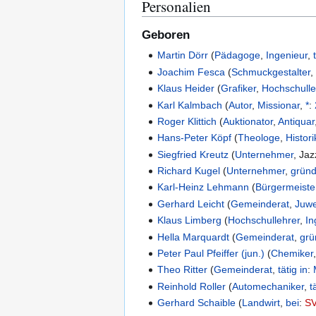
Personalien
Geboren
Martin Dörr
(
Pädagoge
,
Ingenieur
,
Joachim Fesca
(
Schmuckgestalter
Klaus Heider
(
Grafiker
,
Hochschulle
Karl Kalmbach
(
Autor
,
Missionar
,
*
:
Roger Klittich
(
Auktionator
,
Antiquar
Hans-Peter Köpf
(
Theologe
,
Histori
Siegfried Kreutz
(
Unternehmer
,
Jaz
Richard Kugel
(
Unternehmer
,
grün
Karl-Heinz Lehmann
(
Bürgermeiste
Gerhard Leicht
(
Gemeinderat
,
Juwe
Klaus Limberg
(
Hochschullehrer
,
In
Hella Marquardt
(
Gemeinderat
,
grü
Peter Paul Pfeiffer (jun.)
(
Chemiker
Theo Ritter
(
Gemeinderat
,
tätig in
:
Reinhold Roller
(
Automechaniker
,
t
Gerhard Schaible
(
Landwirt
,
bei
:
SV