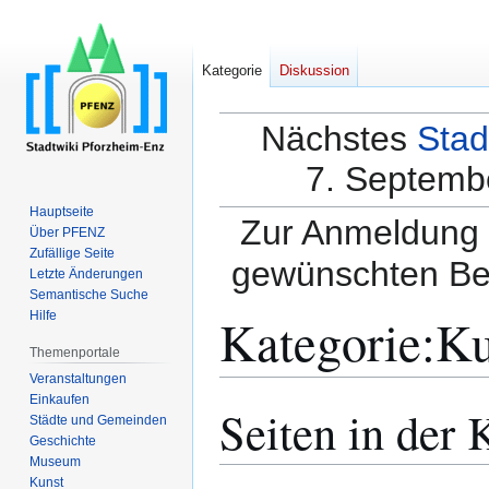
Kategorie
Diskussion
Nächstes
Stad
7. Septembe
Hauptseite
Zur Anmeldung a
Über PFENZ
Zufällige Seite
gewünschten Be
Letzte Änderungen
Semantische Suche
Kategorie
:
Ku
Hilfe
Themenportale
Veranstaltungen
Einkaufen
Seiten in der 
Zur
Zur
Städte und Gemeinden
Navigation
Suche
Geschichte
springen
springen
Museum
Kunst