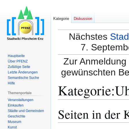
Kategorie
Diskussion
Nächstes
Stad
7. Septembe
Hauptseite
Zur Anmeldung a
Über PFENZ
Zufällige Seite
gewünschten Be
Letzte Änderungen
Semantische Suche
Kategorie
:
Uh
Hilfe
Themenportale
Veranstaltungen
Einkaufen
Seiten in der 
Zur
Zur
Städte und Gemeinden
Navigation
Suche
Geschichte
springen
springen
Museum
Kunst