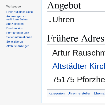
Angebot
Werkzeuge
Links auf diese Seite
Uhren
Änderungen an
verlinkten Seiten
Spezialseiten
Druckversion
Frühere Adres
Permanenter Link
Seiten­­informationen
Seite zitieren
Attribute anzeigen
Artur Rausch
Altstädter Ki
75175 Pforzh
Kategorien
:
Uhrenhersteller
Ehemal