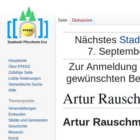
Seite
Diskussion
Nächstes
Stad
7. Septembe
Hauptseite
Zur Anmeldung a
Über PFENZ
Zufällige Seite
gewünschten Be
Letzte Änderungen
Semantische Suche
Artur Rausc
Hilfe
Themenportale
Veranstaltungen
Einkaufen
Zur
Zur
Artur Rauschm
Städte und Gemeinden
Navigation
Suche
Geschichte
springen
springen
Museum
Kunst