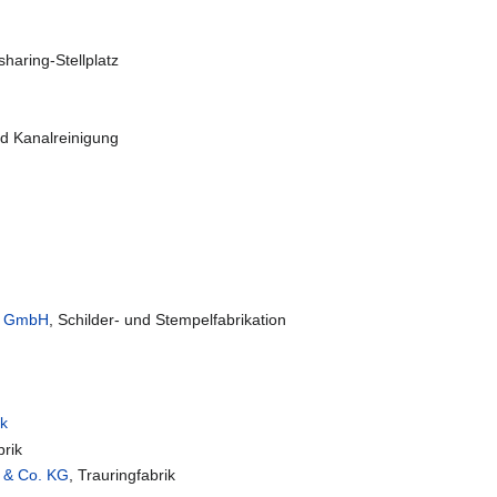
haring-Stellplatz
nd Kanalreinigung
ck GmbH
, Schilder- und Stempelfabrikation
ik
brik
 & Co. KG
, Trauringfabrik