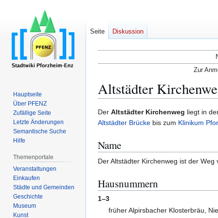
Seite
Diskussion
Zur Anme
Altstädter Kirchenw
Hauptseite
Über PFENZ
Zur
Zur
Der
Altstädter Kirchenweg
liegt in d
Zufällige Seite
Navigation
Suche
Letzte Änderungen
Altstädter Brücke
bis zum
Klinikum Pfo
Semantische Suche
springen
springen
Hilfe
Name
Themenportale
Der Altstädter Kirchenweg ist der Weg 
Veranstaltungen
Einkaufen
Hausnummern
Städte und Gemeinden
Geschichte
1–3
Museum
früher Alpirsbacher Klosterbräu, N
Kunst