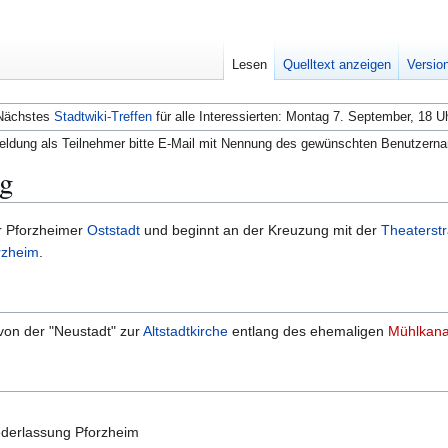
Lesen
Quelltext anzeigen
Versio
Nächstes
Stadtwiki-Treffen
für alle Interessierten: Montag 7. September, 18 U
ldung als Teilnehmer bitte E-Mail mit Nennung des gewünschten Benutzern
eg
er Pforzheimer
Oststadt
und beginnt an der Kreuzung mit der
Theaterst
rzheim
.
von der "Neustadt" zur
Altstadtkirche
entlang des ehemaligen
Mühlkana
iederlassung Pforzheim