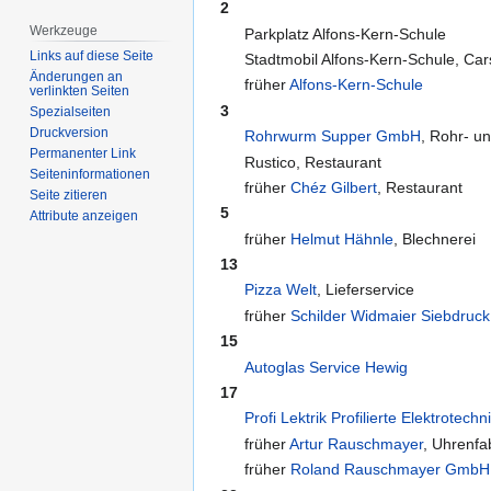
2
Werkzeuge
Parkplatz Alfons-Kern-Schule
Links auf diese Seite
Stadtmobil Alfons-Kern-Schule, Cars
Änderungen an
früher
Alfons-Kern-Schule
verlinkten Seiten
3
Spezialseiten
Druckversion
Rohrwurm Supper GmbH
, Rohr- u
Permanenter Link
Rustico, Restaurant
Seiten­­informationen
früher
Chéz Gilbert
, Restaurant
Seite zitieren
5
Attribute anzeigen
früher
Helmut Hähnle
, Blechnerei
13
Pizza Welt
, Lieferservice
früher
Schilder Widmaier Siebdru
15
Autoglas Service Hewig
17
Profi Lektrik Profilierte Elektrotechn
früher
Artur Rauschmayer
, Uhrenfa
früher
Roland Rauschmayer GmbH