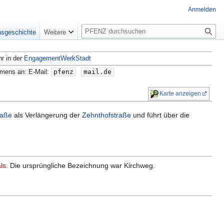
Anmelden
S
nsgeschichte
Weitere
u
c
hr in der
EngagementWerkStadt
h
e
amens an: E-Mail:
pfenz
mail.de
Karte anzeigen
raße
als Verlängerung der
Zehnthofstraße
und führt über die
ls
. Die ursprüngliche Bezeichnung war Kirchweg.