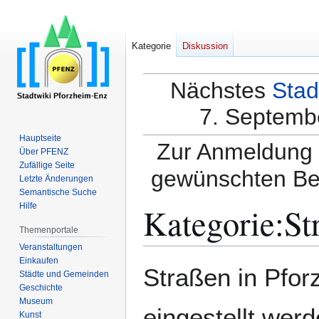
Kategorie
Diskussion
Nächstes
Stad
7. Septembe
Hauptseite
Zur Anmeldung a
Über PFENZ
Zufällige Seite
gewünschten Be
Letzte Änderungen
Semantische Suche
Kategorie
:
St
Hilfe
Themenportale
Veranstaltungen
Einkaufen
Zur
Zur
Straßen in Pfor
Städte und Gemeinden
Navigation
Suche
Geschichte
springen
springen
Museum
eingestellt wer
Kunst