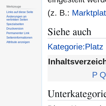
Werkzeuge
(z. B.:
Marktpla
Links auf diese Seite
Änderungen an
verlinkten Seiten
Spezialseiten
Siehe auch
Druckversion
Permanenter Link
Seiten­­informationen
Attribute anzeigen
Kategorie:Platz
Inhaltsverzeic
P
Q
Unterkategori