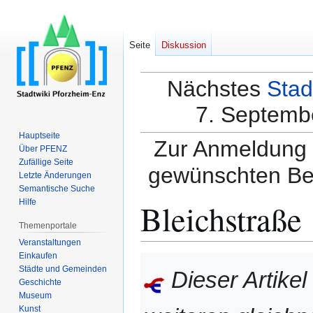
Seite
Diskussion
Nächstes
Stad
7. Septembe
Hauptseite
Zur Anmeldung a
Über PFENZ
Zufällige Seite
gewünschten Be
Letzte Änderungen
Semantische Suche
Bleichstraße
Hilfe
Themenportale
Veranstaltungen
Einkaufen
Zur
Zur
Städte und Gemeinden
Dieser Artikel
Navigation
Suche
Geschichte
springen
springen
Museum
Kunst