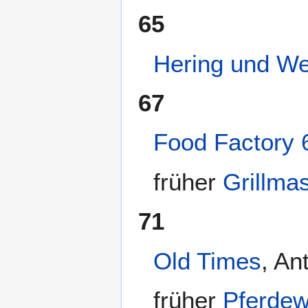
65
Hering und We
67
Food Factory 
früher
Grillmas
71
Old Times
, An
früher
Pferdew