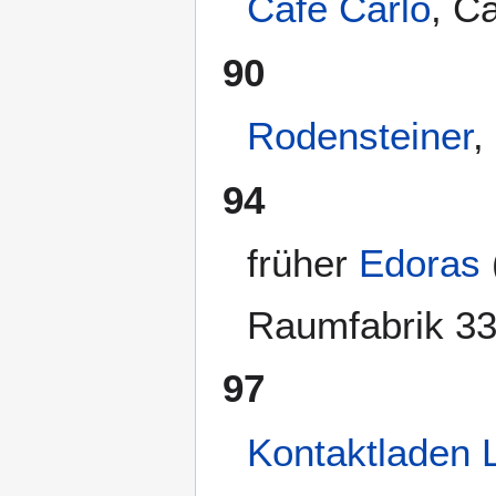
Café Carlo
, C
90
Rodensteiner
,
94
früher
Edoras
Raumfabrik 33
97
Kontaktladen L