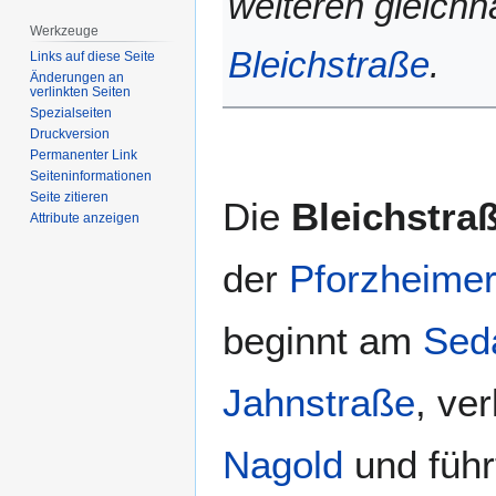
weiteren gleichn
Werkzeuge
Bleichstraße
.
Links auf diese Seite
Änderungen an
verlinkten Seiten
Spezialseiten
Druckversion
Permanenter Link
Seiten­­informationen
Seite zitieren
Die
Bleichstra
Attribute anzeigen
der
Pforzheime
beginnt am
Sed
Jahnstraße
, ver
Nagold
und führt