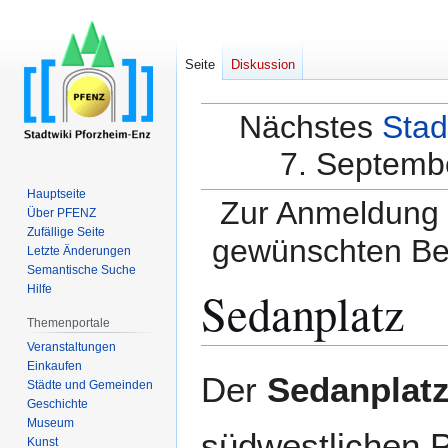
Seite
Diskussion
Nächstes
Stad
7. Septembe
Hauptseite
Zur Anmeldung a
Über PFENZ
Zufällige Seite
gewünschten Be
Letzte Änderungen
Semantische Suche
Sedanplatz
Hilfe
Themenportale
Veranstaltungen
Einkaufen
Zur
Zur
Der
Sedanplat
Städte und Gemeinden
Navigation
Suche
Geschichte
springen
springen
Museum
südwestlichen 
Kunst