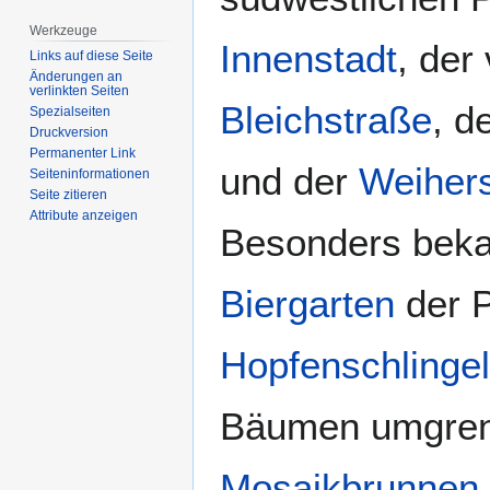
Werkzeuge
Innenstadt
, der
Links auf diese Seite
Änderungen an
verlinkten Seiten
Bleichstraße
, d
Spezialseiten
Druckversion
Permanenter Link
und der
Weiher
Seiten­­informationen
Seite zitieren
Attribute anzeigen
Besonders bekan
Biergarten
der P
Hopfenschlingel
Bäumen umgrenz
Mosaikbrunnen
.