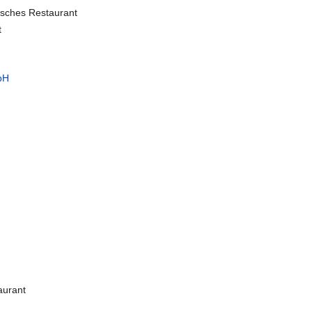
isches Restaurant
t
bH
aurant