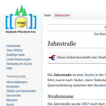
Seite
Diskussion
Zur Anme
Jahnstraße
Hauptseite
Über PFENZ
Zur
Zur
Zufällige Seite
Dieser Artikel beschreibt eine Stra
Navigation
Suche
Letzte Änderungen
Semantische Suche
springen
springen
Hilfe
Die
Jahnstraße
ist eine
Straße
in der
Themenportale
führt zuerst nach Süden, dann Südost
Veranstaltungen
Querverbindung zwischen den
Bundes
Einkaufen
Städte und Gemeinden
Straßenname
Geschichte
Museum
Die Jahnstraße wurde
1867
nach dem "
Kunst