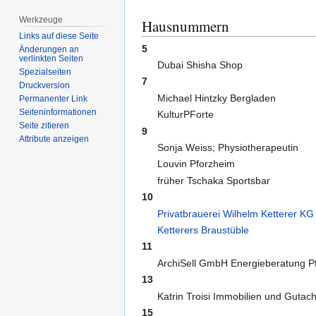
Werkzeuge
Hausnummern
Links auf diese Seite
5
Änderungen an
verlinkten Seiten
Dubai Shisha Shop
Spezialseiten
7
Druckversion
Michael Hintzky Bergladen
Permanenter Link
Seiten­­informationen
KulturPForte
Seite zitieren
9
Attribute anzeigen
Sonja Weiss; Physiotherapeutin
Louvin Pforzheim
früher Tschaka Sportsbar
10
Privatbrauerei Wilhelm Ketterer KG
Ketterers Braustüble
11
ArchiSell GmbH Energieberatung P
13
Katrin Troisi Immobilien und Gutac
15