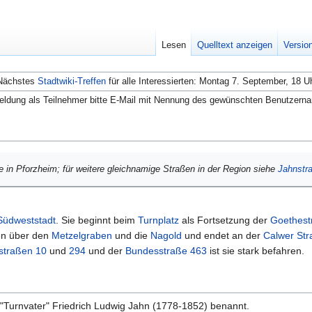
Lesen
Quelltext anzeigen
Versio
Nächstes
Stadtwiki-Treffen
für alle Interessierten: Montag 7. September, 18 U
ldung als Teilnehmer bitte E-Mail mit Nennung des gewünschten Benutzern
ße in Pforzheim; für weitere gleichnamige Straßen in der Region siehe
Jahnstra
Südweststadt
. Sie beginnt beim
Turnplatz
als Fortsetzung der
Goethest
en über den
Metzelgraben
und die
Nagold
und endet an der
Calwer Str
straßen 10
und
294
und der
Bundesstraße 463
ist sie stark befahren.
Turnvater" Friedrich Ludwig Jahn (1778-1852) benannt.