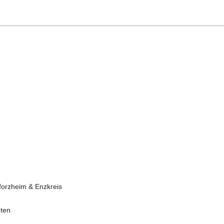
forzheim & Enzkreis
hten