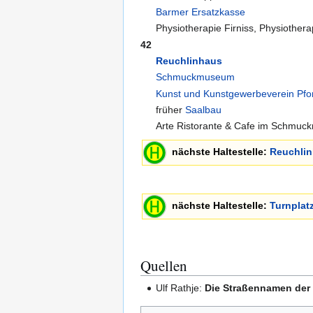
Barmer Ersatzkasse
Physiotherapie Firniss, Physiother
42
Reuchlinhaus
Schmuckmuseum
Kunst und Kunstgewerbeverein Pfo
früher
Saalbau
Arte Ristorante & Cafe im Schmu
nächste Haltestelle:
Reuchli
nächste Haltestelle:
Turnplat
Quellen
Ulf Rathje:
Die Straßennamen der 