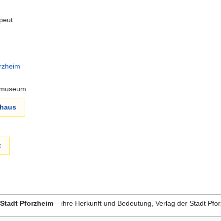
apeut
rzheim
ckmuseum
nhaus
z
Stadt Pforzheim
– ihre Herkunft und Bedeutung, Verlag der Stadt Pf