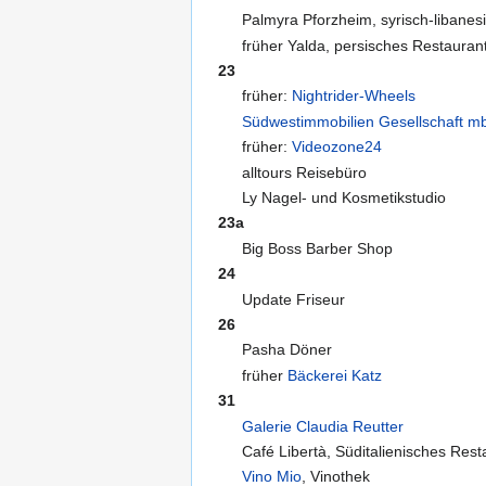
Palmyra Pforzheim, syrisch-libanes
früher Yalda, persisches Restauran
23
früher:
Nightrider-Wheels
Südwestimmobilien Gesellschaft m
früher:
Videozone24
alltours Reisebüro
Ly Nagel- und Kosmetikstudio
23a
Big Boss Barber Shop
24
Update Friseur
26
Pasha Döner
früher
Bäckerei Katz
31
Galerie Claudia Reutter
Café Libertà, Süditalienisches Rest
Vino Mio
, Vinothek