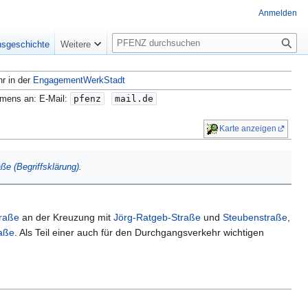
Anmelden
S
nsgeschichte
Weitere
u
c
hr in der
EngagementWerkStadt
h
e
amens an: E-Mail:
pfenz
mail.de
Karte anzeigen
ße (Begriffsklärung)
.
raße
an der Kreuzung mit
Jörg-Ratgeb-Straße
und
Steubenstraße
,
aße
. Als Teil einer auch für den Durchgangsverkehr wichtigen