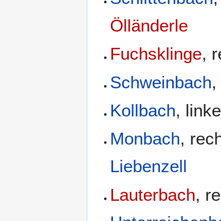
Ölländerle
Fuchsklinge
, 
Schweinbach
,
Kollbach
, lin
Monbach
, rec
Liebenzell
Lauterbach
, r