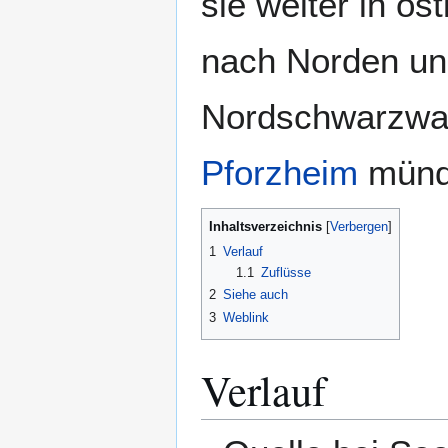
sie weiter in ös
nach Norden und
Nordschwarzwa
Pforzheim
münde
Inhaltsverzeichnis
1
Verlauf
1.1
Zuflüsse
2
Siehe auch
3
Weblink
Verlauf