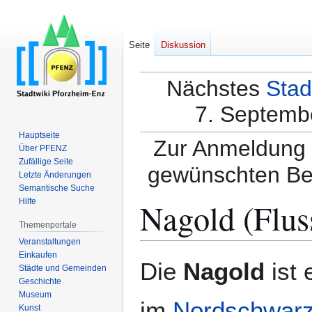
Seite
Diskussion
Nächstes
Stad
7. Septembe
Hauptseite
Zur Anmeldung a
Über PFENZ
Zufällige Seite
gewünschten Be
Letzte Änderungen
Semantische Suche
Nagold (Flus
Hilfe
Themenportale
Veranstaltungen
Einkaufen
Zur
Zur
Die
Nagold
ist 
Städte und Gemeinden
Navigation
Suche
Geschichte
springen
springen
Museum
im
Nordschwar
Kunst