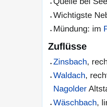
Quelle bei Se
Wichtigste Ne
Mündung: im
Zuflüsse
Zinsbach
, rec
Waldach
, rec
Nagolder
Altst
Wäschbach
, 