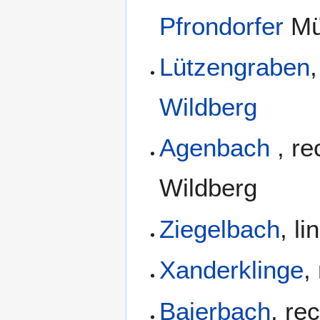
Pfrondorfer
Mü
Lützengraben
Wildberg
Agenbach
, r
Wildberg
Ziegelbach
, l
Xanderklinge
,
Baierbach
, re