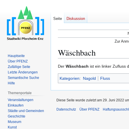
Seite
Diskussion
Zur Anme
Wäschbach
Hauptseite
Über PFENZ
Zur
Zur
Der
Wäschbach
ist ein linker Zufluss 
Zufällige Seite
Navigation
Suche
Letzte Änderungen
Semantische Suche
Kategorien
:
Nagold
Fluss
springen
springen
Hilfe
Themenportale
Veranstaltungen
Diese Seite wurde zuletzt am 29. Juni 2022 um
Einkaufen
Datenschutz
Über PFENZ
Haftungsaussch
Städte und Gemeinden
Geschichte
Museum
Kunst