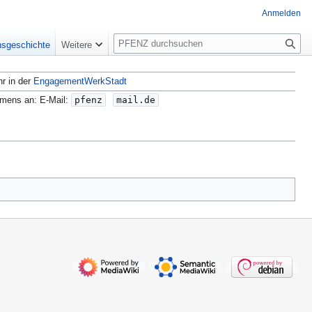
Anmelden
S
nsgeschichte
Weitere
u
c
hr in der
EngagementWerkStadt
h
e
amens an: E-Mail:
pfenz
mail.de