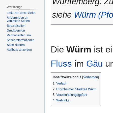
Württemberg. Zu
Werkzeuge
siehe
Würm (Pfo
Links auf diese Seite
Änderungen an
verlinkten Seiten
Spezialseiten
Druckversion
Permanenter Link
Seiten­­informationen
Seite zitieren
Die
Würm
ist e
Attribute anzeigen
Fluss
im
Gäu
u
Inhaltsverzeichnis
1
Verlauf
2
Pforzheimer Stadtteil Würm
3
Verwechslungsgefahr
4
Weblinks