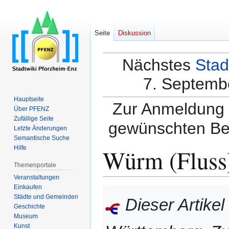
Seite
Diskussion
Nächstes
Stad
7. Septembe
Hauptseite
Zur Anmeldung a
Über PFENZ
Zufällige Seite
gewünschten Be
Letzte Änderungen
Semantische Suche
Würm (Fluss
Hilfe
Themenportale
Veranstaltungen
Einkaufen
Zur
Zur
Städte und Gemeinden
Dieser Artike
Navigation
Suche
Geschichte
springen
springen
Museum
Kunst