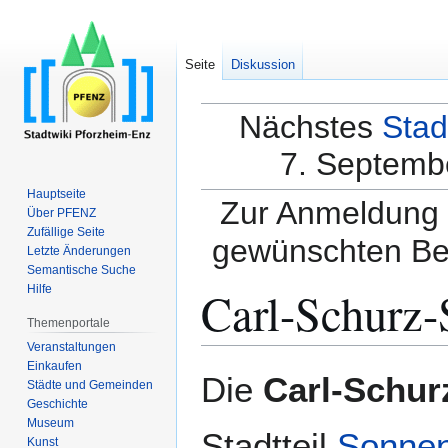
Seite
Diskussion
Nächstes
Stad
7. Septembe
Hauptseite
Zur Anmeldung a
Über PFENZ
Zufällige Seite
gewünschten Be
Letzte Änderungen
Semantische Suche
Carl-Schurz-
Hilfe
Themenportale
Veranstaltungen
Einkaufen
Zur
Zur
Die
Carl-Schur
Städte und Gemeinden
Navigation
Suche
Geschichte
springen
springen
Museum
Stadtteil
Sonnen
Kunst