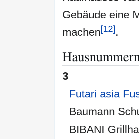
Gebäude eine M
[
12
]
machen
.
Hausnummer
3
Futari asia Fu
Baumann Sch
BIBANI Grillha