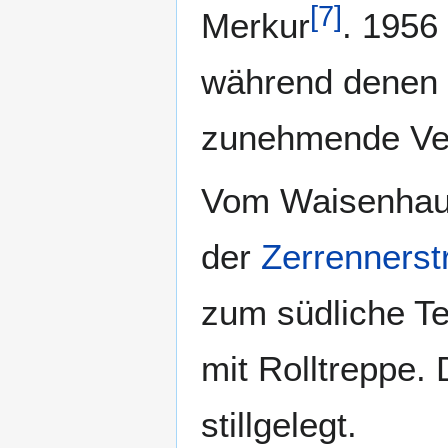
[
7
]
Merkur
. 1956
während denen 
zunehmende Ver
Vom Waisenhaus
der
Zerrennerst
zum südliche Te
mit Rolltreppe. 
stillgelegt.