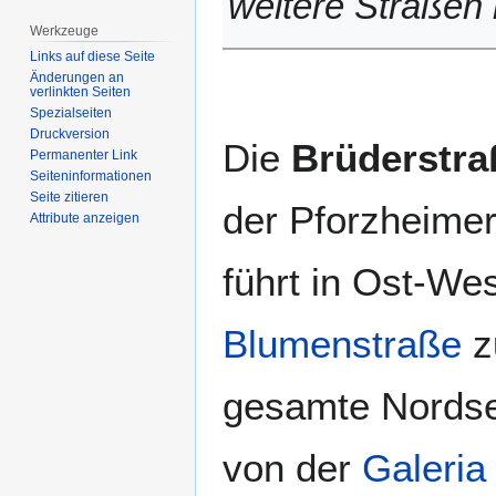
weitere Straßen 
Werkzeuge
Links auf diese Seite
Änderungen an
verlinkten Seiten
Spezialseiten
Druckversion
Die
Brüderstra
Permanenter Link
Seiten­­informationen
Seite zitieren
der Pforzheime
Attribute anzeigen
führt in Ost-We
Blumenstraße
z
gesamte Nordsei
von der
Galeria