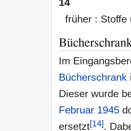
14
früher : Stoff
Bücherschran
Im Eingangsber
Bücherschrank
Dieser wurde b
Februar 1945
do
[
14
]
ersetzt
. Dabe