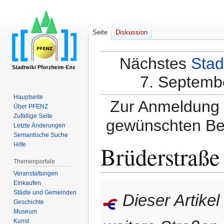
Seite
Diskussion
Nächstes
Stad
7. Septembe
Hauptseite
Zur Anmeldung a
Über PFENZ
Zufällige Seite
gewünschten Be
Letzte Änderungen
Semantische Suche
Brüderstraße
Hilfe
Themenportale
Veranstaltungen
Einkaufen
Zur
Zur
Städte und Gemeinden
Dieser Artikel
Navigation
Suche
Geschichte
springen
springen
Museum
Kunst