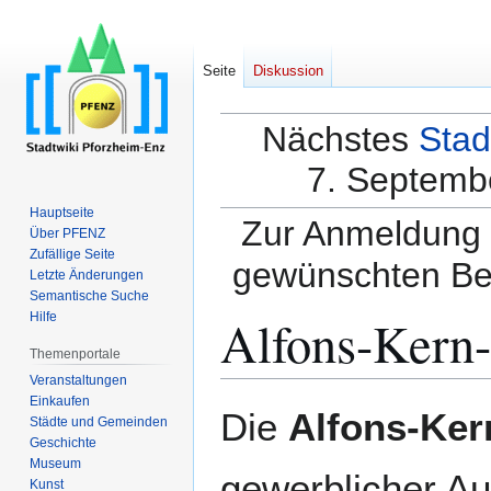
Seite
Diskussion
Nächstes
Stad
7. Septembe
Hauptseite
Zur Anmeldung a
Über PFENZ
Zufällige Seite
gewünschten Be
Letzte Änderungen
Semantische Suche
Alfons-Kern
Hilfe
Themenportale
Veranstaltungen
Einkaufen
Zur
Zur
Die
Alfons-Ker
Städte und Gemeinden
Navigation
Suche
Geschichte
springen
springen
Museum
gewerblicher Au
Kunst