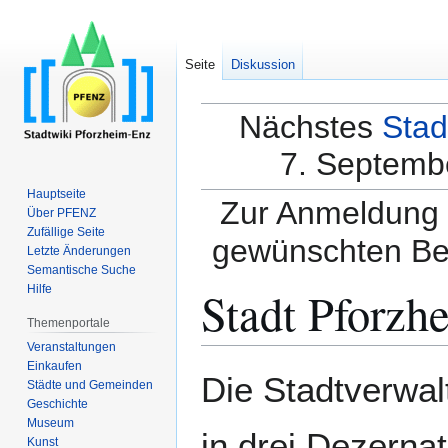
Seite
Diskussion
Nächstes
Stad
7. Septembe
Hauptseite
Zur Anmeldung a
Über PFENZ
Zufällige Seite
gewünschten Be
Letzte Änderungen
Semantische Suche
Stadt Pforzh
Hilfe
Themenportale
Veranstaltungen
Einkaufen
Zur
Zur
Die Stadtverwa
Städte und Gemeinden
Navigation
Suche
Geschichte
springen
springen
Museum
in drei Dezernat
Kunst