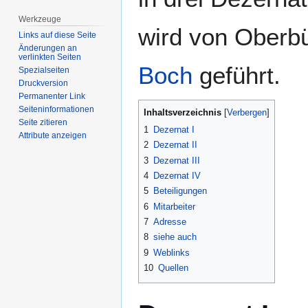
Werkzeuge
wird von Oberb
Links auf diese Seite
Änderungen an
verlinkten Seiten
Boch
geführt.
Spezialseiten
Druckversion
Permanenter Link
Seiten­­informationen
Inhaltsverzeichnis
Seite zitieren
1
Dezernat I
Attribute anzeigen
2
Dezernat II
3
Dezernat III
4
Dezernat IV
5
Beteiligungen
6
Mitarbeiter
7
Adresse
8
siehe auch
9
Weblinks
10
Quellen