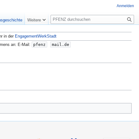
Anmelden
S
nsgeschichte
Weitere
u
c
hr in der
EngagementWerkStadt
h
e
amens an: E-Mail:
pfenz
mail.de