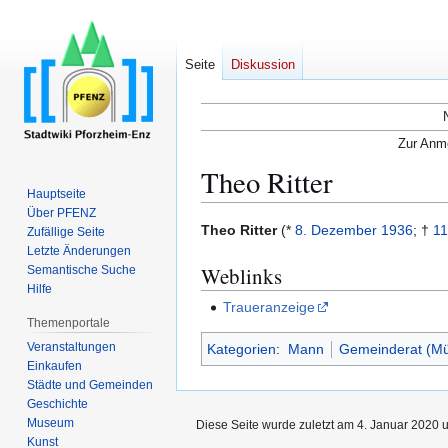
Seite
Diskussion
Zur Anme
Theo Ritter
Hauptseite
Über PFENZ
Zur
Zur
Theo Ritter
(*
8. Dezember
1936
; †
11
Zufällige Seite
Navigation
Suche
Letzte Änderungen
Weblinks
Semantische Suche
springen
springen
Hilfe
Traueranzeige
Themenportale
Veranstaltungen
Kategorien
:
Mann
Gemeinderat (Mü
Einkaufen
Städte und Gemeinden
Geschichte
Museum
Diese Seite wurde zuletzt am 4. Januar 2020 u
Kunst