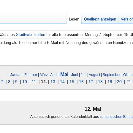
Lesen
Quelltext anzeigen
Versio
Nächstes
Stadtwiki-Treffen
für alle Interessierten: Montag 7. September, 18 U
ldung als Teilnehmer bitte E-Mail mit Nennung des gewünschten Benutzern
Mai
Januar
|
Februar
|
März
|
April
|
|
Juni
|
Juli
|
August
|
September
|
Oktob
|
7.
|
8.
|
9.
|
10.
|
11.
|
12.
|
13.
|
14.
|
15.
|
16.
|
17.
|
18.
|
19.
|
20.
|
21.
12. Mai
Automatisch generiertes Kalenderblatt aus
semantischen Eintr