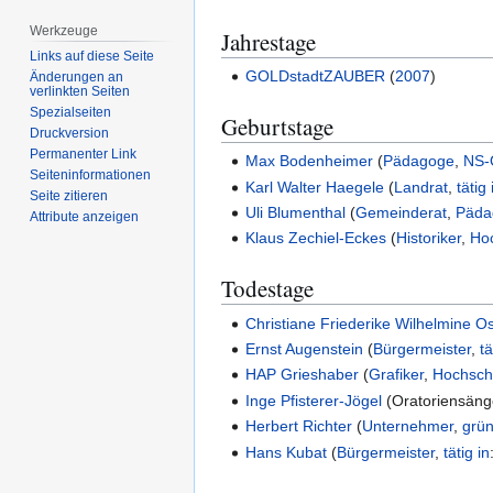
Werkzeuge
Jahrestage
Links auf diese Seite
GOLDstadtZAUBER
(
2007
)
Änderungen an
verlinkten Seiten
Spezialseiten
Geburtstage
Druckversion
Permanenter Link
Max Bodenheimer
(
Pädagoge
,
NS-
Seiten­­informationen
Karl Walter Haegele
(
Landrat
,
tätig 
Seite zitieren
Uli Blumenthal
(
Gemeinderat
,
Päda
Attribute anzeigen
Klaus Zechiel-Eckes
(
Historiker
,
Hoc
Todestage
Christiane Friederike Wilhelmine O
Ernst Augenstein
(
Bürgermeister
,
tä
HAP Grieshaber
(
Grafiker
,
Hochschu
Inge Pfisterer-Jögel
(
Oratoriensäng
Herbert Richter
(
Unternehmer
,
grü
Hans Kubat
(
Bürgermeister
,
tätig in