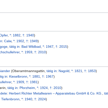
Opfer
,
*
:
1882
,
†
:
1940
)
in
:
Calw
,
*
:
1902
,
†
:
1949
)
goge
,
tätig in
:
Bad Wildbad
,
*
:
1947
,
†
:
2015
)
hschullehrer
,
*
:
1959
,
†
:
2010
)
siander
(
Oberamtmannsgattin
,
tätig in
:
Nagold
,
*
:
1821
,
†
:
1853
)
tig in
:
Kieselbronn
,
*
:
1881
,
†
:
1967
)
llehrer
,
*
:
1909
,
†
:
1981
)
erin
,
tätig in
:
Pforzheim
,
*
:
1924
,
†
:
2010
)
ndete
:
Herbert Richter Metallwaren – Apparatebau GmbH & Co. KG.
,
tä
:
Tiefenbronn
,
*
:
1940
,
†
:
2024
)