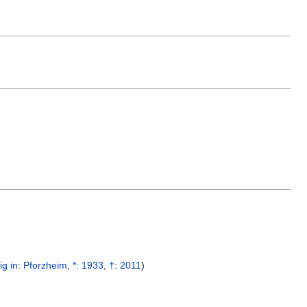
tig in
:
Pforzheim
,
*
:
1933
,
†
:
2011
)