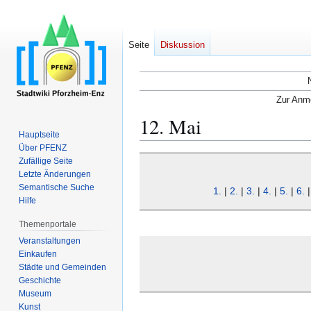
Seite
Diskussion
Zur Anme
12. Mai
Hauptseite
Über PFENZ
Zur
Zur
Zufällige Seite
Navigation
Suche
Letzte Änderungen
Semantische Suche
springen
springen
1.
|
2.
|
3.
|
4.
|
5.
|
6.
Hilfe
Themenportale
Veranstaltungen
Einkaufen
Städte und Gemeinden
Geschichte
Museum
Kunst