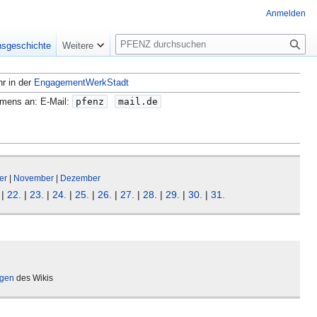
Anmelden
S
nsgeschichte
Weitere
u
c
hr in der
EngagementWerkStadt
h
e
amens an: E-Mail:
pfenz
mail.de
er
|
November
|
Dezember
|
22.
|
23.
|
24.
|
25.
|
26.
|
27.
|
28.
|
29.
|
30.
|
31.
ägen
des Wikis