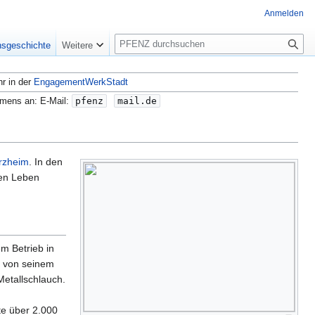
Anmelden
S
nsgeschichte
Weitere
u
c
hr in der
EngagementWerkStadt
h
e
amens an: E-Mail:
pfenz
mail.de
rzheim
. In den
hen Leben
em Betrieb in
t von seinem
etallschlauch.
ute über 2.000