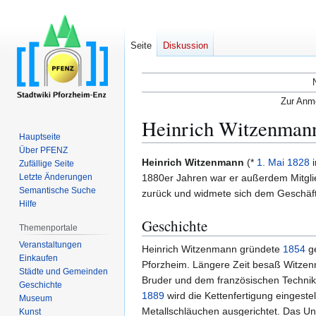
Seite
Diskussion
Zur Anme
Heinrich Witzenman
Hauptseite
Über PFENZ
Zur
Zur
Heinrich Witzenmann
(*
1. Mai
1828
Zufällige Seite
Navigation
Suche
Letzte Änderungen
1880er Jahren war er außerdem Mitgli
Semantische Suche
springen
springen
zurück und widmete sich dem Geschäft
Hilfe
Geschichte
Themenportale
Veranstaltungen
Heinrich Witzenmann gründete
1854
g
Einkaufen
Pforzheim. Längere Zeit besaß Witzenm
Städte und Gemeinden
Bruder und dem französischen Techni
Geschichte
1889
wird die Kettenfertigung eingeste
Museum
Metallschläuchen ausgerichtet. Das 
Kunst