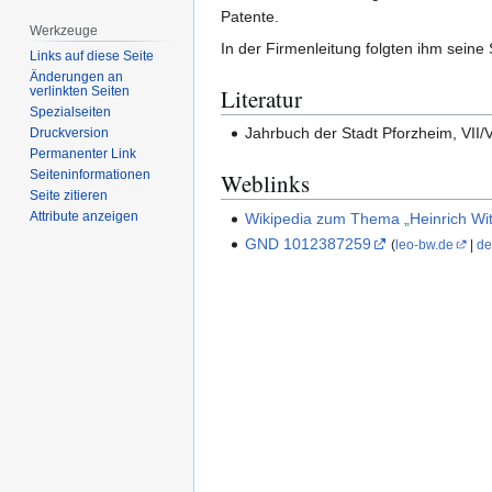
Patente.
Werkzeuge
In der Firmenleitung folgten ihm sein
Links auf diese Seite
Änderungen an
Literatur
verlinkten Seiten
Spezialseiten
Jahrbuch der Stadt Pforzheim, VII/
Druckversion
Permanenter Link
Seiten­­informationen
Weblinks
Seite zitieren
Attribute anzeigen
Wikipedia zum Thema „Heinrich W
GND 1012387259
(
leo-bw.de
|
de