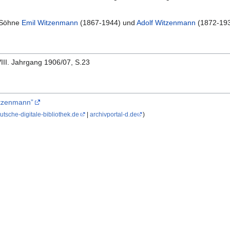
e Söhne
Emil Witzenmann
(1867-1944) und
Adolf Witzenmann
(1872-193
VIII. Jahrgang 1906/07, S.23
itzenmann”
utsche-digitale-bibliothek.de
|
archivportal-d.de
)