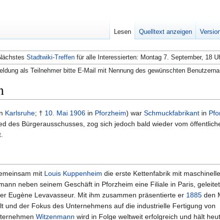
Lesen
Quelltext anzeigen
Versio
Nächstes
Stadtwiki-Treffen
für alle Interessierten: Montag 7. September, 18 U
ldung als Teilnehmer bitte E-Mail mit Nennung des gewünschten Benutzern
n
in
Karlsruhe
; †
10. Mai
1906
in
Pforzheim
) war
Schmuckfabrikant
in
Pfo
ed des Bürgerausschusses, zog sich jedoch bald wieder vom öffentlic
.
emeinsam mit
Louis Kuppenheim
die erste Kettenfabrik mit maschinell
ann neben seinem Geschäft in Pforzheim eine Filiale in Paris, geleite
ker Eugène Levavasseur. Mit ihm zusammen präsentierte er
1885
den M
llt und der Fokus des Unternehmens auf die industrielle Fertigung von
Unternehmen
Witzenmann
wird in Folge weltweit erfolgreich und hält he