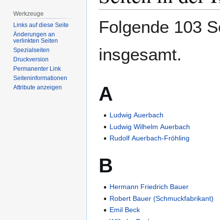
springen
springen
Werkzeuge
Folgende 103 Se
Links auf diese Seite
Änderungen an
verlinkten Seiten
insgesamt.
Spezialseiten
Druckversion
Permanenter Link
Seiten­­informationen
A
Attribute anzeigen
Ludwig Auerbach
Ludwig Wilhelm Auerbach
Rudolf Auerbach-Fröhling
B
Hermann Friedrich Bauer
Robert Bauer (Schmuckfabrikant)
Emil Beck