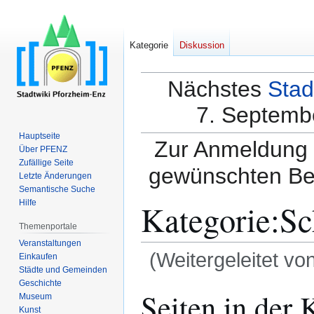
Kategorie
Diskussion
Nächstes
Stad
7. Septembe
Hauptseite
Zur Anmeldung a
Über PFENZ
Zufällige Seite
gewünschten Be
Letzte Änderungen
Semantische Suche
Kategorie
:
Sc
Hilfe
Themenportale
Veranstaltungen
(Weitergeleitet vo
Einkaufen
Städte und Gemeinden
Geschichte
Zur
Zur
Seiten in der
Museum
Navigation
Suche
Kunst