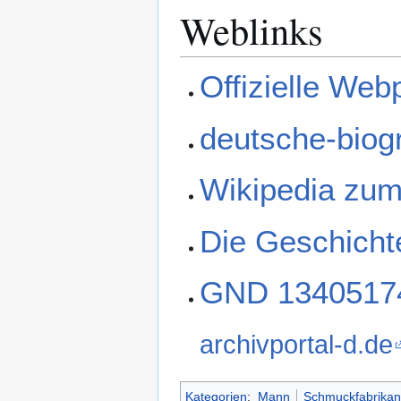
Weblinks
Offizielle We
deutsche-biog
Wikipedia zum
Die Geschicht
GND 1340517
archivportal-d.de
Kategorien
:
Mann
Schmuckfabrikan