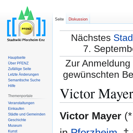
Seite
Diskussion
Nächstes
Stad
7. Septembe
Hauptseite
Zur Anmeldung a
Über PFENZ
Zufällige Seite
gewünschten Be
Letzte Änderungen
Semantische Suche
Victor Maye
Hilfe
Themenportale
Veranstaltungen
Einkaufen
Zur
Zur
Victor Mayer
(
Städte und Gemeinden
Navigation
Suche
Geschichte
springen
springen
Museum
in
Pforzheim
, †
Kunst