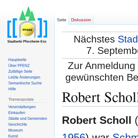
Seite
Diskussion
Nächstes
Stad
7. Septembe
Hauptseite
Zur Anmeldung a
Über PFENZ
Zufällige Seite
gewünschten Be
Letzte Änderungen
Semantische Suche
Robert Schol
Hilfe
Themenportale
Veranstaltungen
Einkaufen
Zur
Zur
Robert Scholl
Städte und Gemeinden
Navigation
Suche
Geschichte
springen
springen
Museum
1956
) war
Schm
Kunst