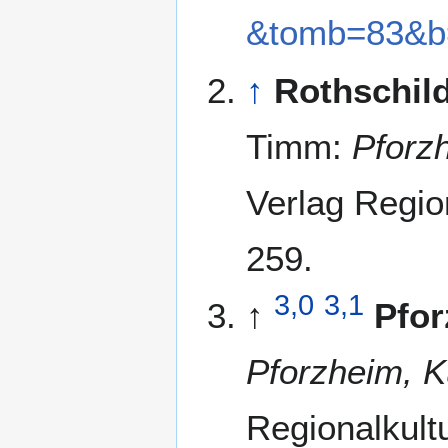
&tomb=83&b
↑
Rothschild
Timm:
Pforz
Verlag Regio
259.
3,0
3,1
↑
Pfo
Pforzheim, K
Regionalkult