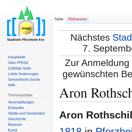
Seite
Diskussion
Nächstes
Stad
7. Septembe
Hauptseite
Zur Anmeldung a
Über PFENZ
Zufällige Seite
gewünschten Be
Letzte Änderungen
Semantische Suche
Aron Rothsch
Hilfe
Themenportale
Veranstaltungen
Einkaufen
Zur
Zur
Aron Rothschi
Städte und Gemeinden
Navigation
Suche
Geschichte
springen
springen
Museum
1818
in
Pforzhe
Kunst