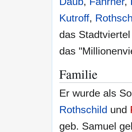
Daub
,
Fahrner
,
Kutroff
,
Rothsch
das Stadtvierte
das "Millionenvie
Familie
Er wurde als S
Rothschild
und
geb. Samuel ge