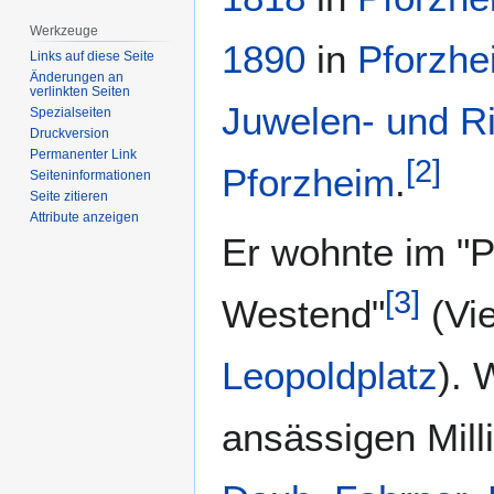
Werkzeuge
1890
in
Pforzhe
Links auf diese Seite
Änderungen an
verlinkten Seiten
Juwelen- und Ri
Spezialseiten
Druckversion
Permanenter Link
[
2
]
Pforzheim
.
Seiten­­informationen
Seite zitieren
Attribute anzeigen
Er wohnte im "
[
3
]
Westend"
(Vie
Leopoldplatz
). 
ansässigen Mill