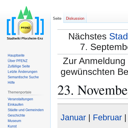
Seite
Diskussion
Nächstes
Stad
7. Septembe
Hauptseite
Zur Anmeldung a
Über PFENZ
Zufällige Seite
gewünschten Be
Letzte Änderungen
Semantische Suche
23. Novembe
Hilfe
Themenportale
Veranstaltungen
Einkaufen
Zur
Zur
Städte und Gemeinden
Navigation
Suche
Januar
|
Februar
Geschichte
springen
springen
Museum
Kunst