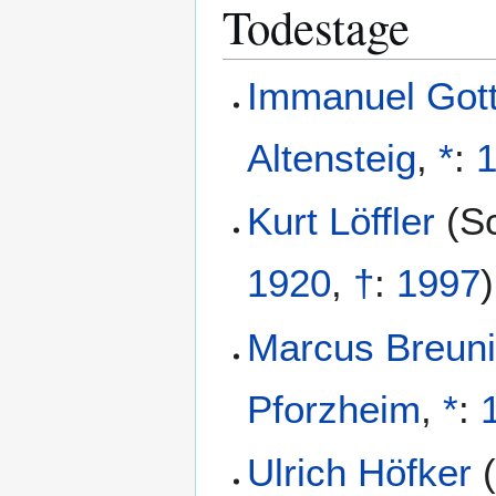
Todestage
Immanuel Gott
Altensteig
,
*
:
Kurt Löffler
(
S
1920
,
†
:
1997
)
Marcus Breun
Pforzheim
,
*
:
Ulrich Höfker