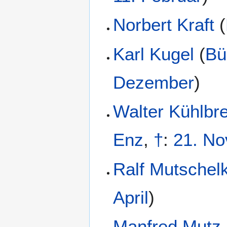
Norbert Kraft
(
Karl Kugel
(
Bü
Dezember
)
Walter Kühlbr
Enz
,
†
:
21. N
Ralf Mutschel
April
)
Manfred Mutz