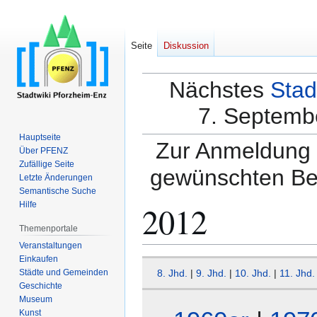
Seite
Diskussion
Nächstes
Stad
7. Septembe
Hauptseite
Zur Anmeldung a
Über PFENZ
Zufällige Seite
gewünschten Be
Letzte Änderungen
Semantische Suche
2012
Hilfe
Themenportale
Veranstaltungen
Einkaufen
Zur
Zur
Städte und Gemeinden
8. Jhd.
|
9. Jhd.
|
10. Jhd.
|
11. Jhd.
Navigation
Suche
Geschichte
springen
springen
Museum
Kunst