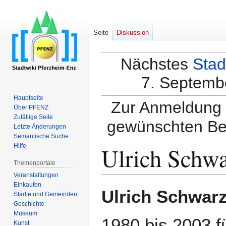
Seite
Diskussion
Nächstes
Stad
7. Septembe
Hauptseite
Zur Anmeldung a
Über PFENZ
Zufällige Seite
gewünschten Be
Letzte Änderungen
Semantische Suche
Ulrich Schw
Hilfe
Themenportale
Veranstaltungen
Einkaufen
Zur
Zur
Ulrich Schwar
Städte und Gemeinden
Navigation
Suche
Geschichte
springen
springen
Museum
1980 bis 2003 f
Kunst