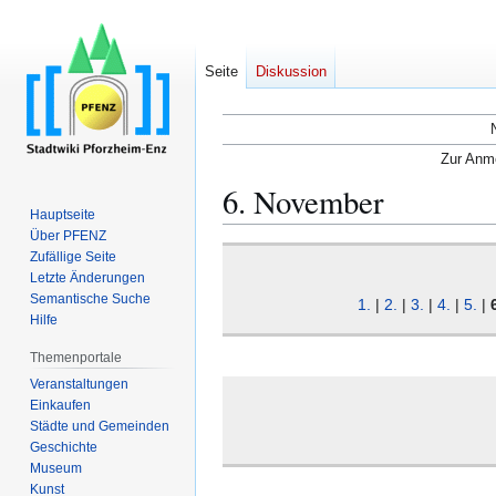
Seite
Diskussion
Zur Anme
6. November
Hauptseite
Über PFENZ
Zur
Zur
Zufällige Seite
Navigation
Suche
Letzte Änderungen
Semantische Suche
springen
springen
1.
|
2.
|
3.
|
4.
|
5.
|
Hilfe
Themenportale
Veranstaltungen
Einkaufen
Städte und Gemeinden
Geschichte
Museum
Kunst