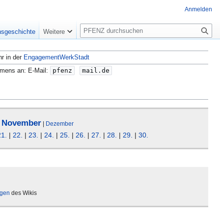
Anmelden
S
nsgeschichte
Weitere
u
c
hr in der
EngagementWerkStadt
h
e
amens an: E-Mail:
pfenz
mail.de
November
|
|
Dezember
21.
|
22.
|
23.
|
24.
|
25.
|
26.
|
27.
|
28.
|
29.
|
30.
ägen
des Wikis