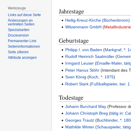
Werkzeuge
Jahrestage
Links auf diese Seite
Heilig-Kreuz-Kirche (Büchenbronn)
Änderungen an
verlinkten Seiten
Witzenmann GmbH
(
Metallindustri
Spezialseiten
Druckversion
Geburtstage
Permanenter Link
Seiten­­informationen
Philipp I. von Baden
(
Markgraf
,
*
:
1
Seite zitieren
Rudolf Heinrich Saalmüller
(
Gemein
Attribute anzeigen
Irmgard Leuser
(
Emaille-Maler
,
täti
Peter Hanus Stöhr
(
Intendant des 
Sven König
(
Koch
,
*
:
1975
)
Robert Stark
(
Fußballspieler
,
bei
:
1
Todestage
Johann Burchard May
(
Professor d
Johann Christoph Breg
(
tätig in
:
Ca
Georges Trautz
(
Buchbinder
,
*
:
180
Mathilde Winter
(
Schauspieler
,
tätig