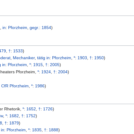
e
,
in
:
Pforzheim
,
gegr.
:
1854
)
479
,
†
:
1533
)
derat
,
Mechaniker
,
tätig in
:
Pforzheim
,
*
:
1903
,
†
:
1950
)
g in
:
Pforzheim
,
*
:
1915
,
†
:
2005
)
Theaters Pforzheim
,
*
:
1924
,
†
:
2004
)
. CfR Pforzheim
,
*
:
1986
)
er Rhetorik
,
*
:
1652
,
†
:
1726
)
lw
,
*
:
1682
,
†
:
1752
)
8
,
†
:
1879
)
 in
:
Pforzheim
,
*
:
1835
,
†
:
1888
)