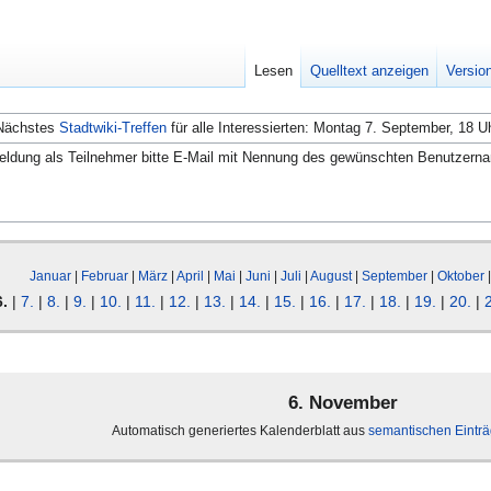
Lesen
Quelltext anzeigen
Versio
Nächstes
Stadtwiki-Treffen
für alle Interessierten: Montag 7. September, 18 U
ldung als Teilnehmer bitte E-Mail mit Nennung des gewünschten Benutzern
Januar
|
Februar
|
März
|
April
|
Mai
|
Juni
|
Juli
|
August
|
September
|
Oktober
6.
|
7.
|
8.
|
9.
|
10.
|
11.
|
12.
|
13.
|
14.
|
15.
|
16.
|
17.
|
18.
|
19.
|
20.
|
6. November
Automatisch generiertes Kalenderblatt aus
semantischen Eintr