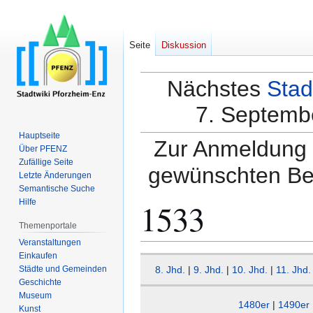
Seite
Diskussion
Nächstes
Stad
7. Septembe
Hauptseite
Zur Anmeldung a
Über PFENZ
Zufällige Seite
gewünschten Be
Letzte Änderungen
Semantische Suche
1533
Hilfe
Themenportale
Veranstaltungen
Einkaufen
Zur
Zur
Städte und Gemeinden
8. Jhd.
|
9. Jhd.
|
10. Jhd.
|
11. Jhd.
Navigation
Suche
Geschichte
springen
springen
Museum
1480er
|
1490er
Kunst