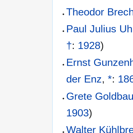
Theodor Brech
Paul Julius Uh
†
:
1928
)
Ernst Gunzen
der Enz
,
*
:
18
Grete Goldbau
1903
)
Walter Kühlbr