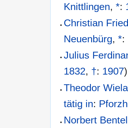
Knittlingen
,
*
:
Christian Frie
Neuenbürg
,
*
:
Julius Ferdina
1832
,
†
:
1907
)
Theodor Wiela
tätig in
:
Pforz
Norbert Bente