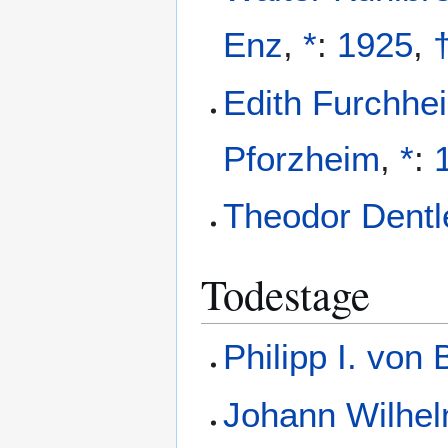
Enz
,
*
:
1925
,
Edith Furchhe
Pforzheim
,
*
:
Theodor Dentl
Todestage
Philipp I. von
Johann Wilhe