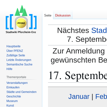
Seite
Diskussion
Nächstes
Stad
7. Septembe
Hauptseite
Zur Anmeldung a
Über PFENZ
Zufällige Seite
gewünschten Be
Letzte Änderungen
Semantische Suche
17. Septemb
Hilfe
Themenportale
Veranstaltungen
Einkaufen
Zur
Zur
Städte und Gemeinden
Navigation
Suche
Januar
|
Feb
Geschichte
springen
springen
Museum
Kunst