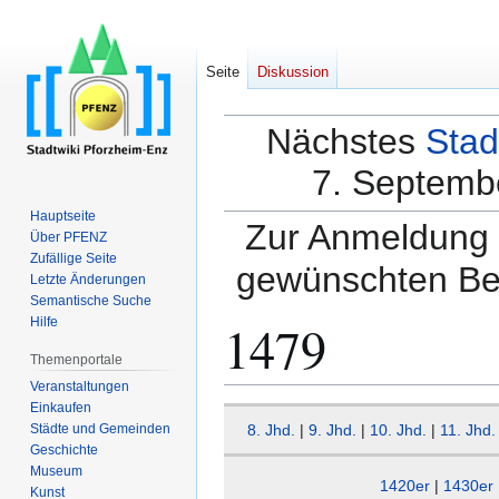
Seite
Diskussion
Nächstes
Stad
7. Septembe
Hauptseite
Zur Anmeldung a
Über PFENZ
Zufällige Seite
gewünschten Be
Letzte Änderungen
Semantische Suche
1479
Hilfe
Themenportale
Veranstaltungen
Einkaufen
Zur
Zur
Städte und Gemeinden
8. Jhd.
|
9. Jhd.
|
10. Jhd.
|
11. Jhd.
Navigation
Suche
Geschichte
springen
springen
Museum
1420er
|
1430er
Kunst