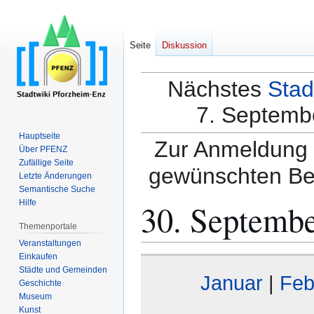
Seite
Diskussion
Nächstes
Stad
7. Septembe
Hauptseite
Zur Anmeldung a
Über PFENZ
Zufällige Seite
gewünschten Be
Letzte Änderungen
Semantische Suche
30. Septemb
Hilfe
Themenportale
Veranstaltungen
Einkaufen
Zur
Zur
Städte und Gemeinden
Navigation
Suche
Januar
|
Feb
Geschichte
springen
springen
Museum
Kunst