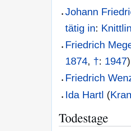
Johann Friedr
tätig in
:
Knittl
Friedrich Mege
1874
,
†
:
1947
)
Friedrich Wenz
Ida Hartl
(
Kran
Todestage