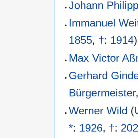
Johann Philip
Immanuel Weit
1855
,
†
:
1914
)
Max Victor A
Gerhard Ginde
Bürgermeister
Werner Wild
(
*
:
1926
,
†
:
20