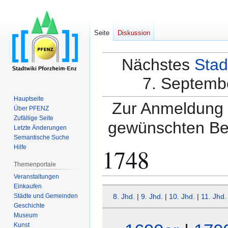
Seite
Diskussion
Nächstes
Stad
7. Septembe
Hauptseite
Zur Anmeldung a
Über PFENZ
Zufällige Seite
gewünschten Be
Letzte Änderungen
Semantische Suche
1748
Hilfe
Themenportale
Veranstaltungen
Einkaufen
Zur
Zur
Städte und Gemeinden
8. Jhd.
|
9. Jhd.
|
10. Jhd.
|
11. Jhd.
Navigation
Suche
Geschichte
springen
springen
Museum
Kunst