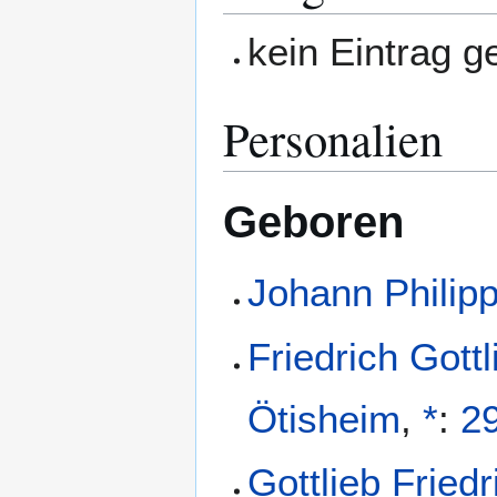
kein Eintrag 
Personalien
Geboren
Johann Philip
Friedrich Gott
Ötisheim
,
*
:
29
Gottlieb Fried