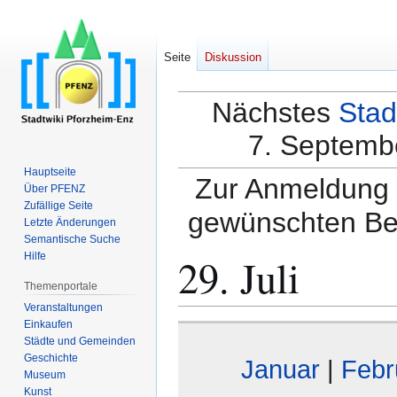
Seite
Diskussion
Nächstes
Stad
7. Septembe
Hauptseite
Zur Anmeldung a
Über PFENZ
Zufällige Seite
gewünschten Be
Letzte Änderungen
Semantische Suche
29. Juli
Hilfe
Themenportale
Veranstaltungen
Einkaufen
Zur
Zur
Städte und Gemeinden
Navigation
Suche
Geschichte
Januar
|
Febr
springen
springen
Museum
Kunst