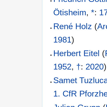
Ötisheim
,
*
:
1
René Holz
(
Ar
1981
)
Herbert Eitel
(
1952
,
†
:
2020
)
Samet Tuzluc
1. CfR Pforzh