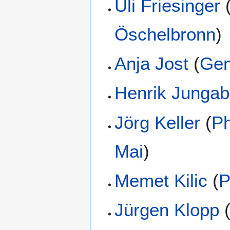
Uli Friesinger
Öschelbronn
)
Anja Jost
(
Gem
Henrik Jungab
Jörg Keller
(
Ph
Mai
)
Memet Kilic
(
P
Jürgen Klopp