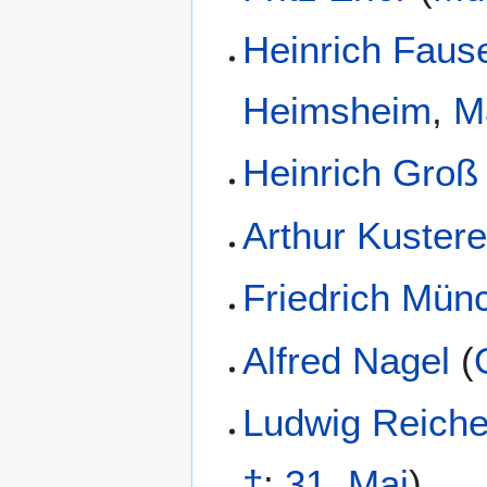
Heinrich Faus
Heimsheim
,
M
Heinrich Groß
Arthur Kustere
Friedrich Mün
Alfred Nagel
(
Ludwig Reich
†
:
31. Mai
)