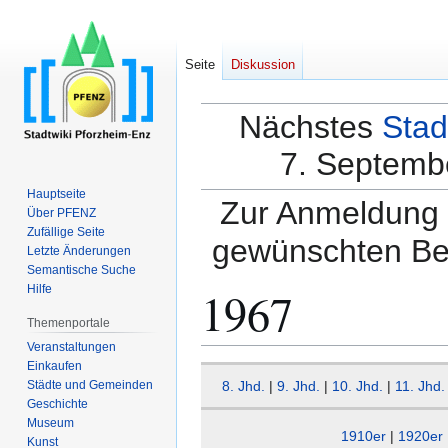
Seite
Diskussion
Nächstes
Stad
7. Septembe
Hauptseite
Zur Anmeldung a
Über PFENZ
Zufällige Seite
gewünschten Be
Letzte Änderungen
Semantische Suche
1967
Hilfe
Themenportale
Veranstaltungen
Einkaufen
Zur
Zur
Städte und Gemeinden
8. Jhd.
|
9. Jhd.
|
10. Jhd.
|
11. Jhd.
Navigation
Suche
Geschichte
springen
springen
Museum
1910er
|
1920er
Kunst