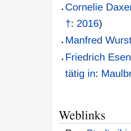
Cornelie Daxe
†
:
2016
)
Manfred Wurs
Friedrich Ese
tätig in
:
Maulb
Weblinks