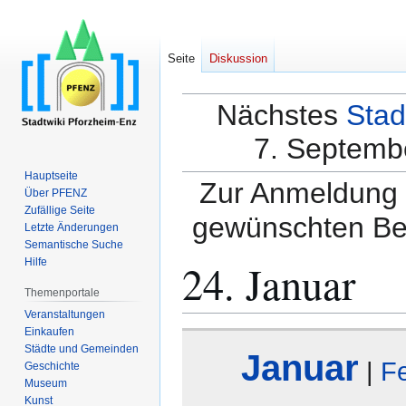
Seite
Diskussion
Nächstes
Stad
7. Septembe
Hauptseite
Zur Anmeldung a
Über PFENZ
Zufällige Seite
gewünschten Be
Letzte Änderungen
Semantische Suche
24. Januar
Hilfe
Themenportale
Veranstaltungen
Einkaufen
Zur
Zur
Städte und Gemeinden
Januar
Navigation
Suche
|
F
Geschichte
springen
springen
Museum
Kunst