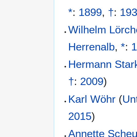
*
:
1899
,
†
:
19
Wilhelm Lörch
Herrenalb
,
*
:
Hermann Star
†
:
2009
)
Karl Wöhr
(
Un
2015
)
Annette Scheu