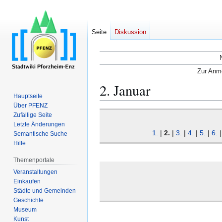
Seite
Diskussion
Zur Anme
2. Januar
Hauptseite
Über PFENZ
Zur
Zur
Zufällige Seite
Navigation
Suche
Letzte Änderungen
1.
|
2.
|
3.
|
4.
|
5.
|
6.
Semantische Suche
springen
springen
Hilfe
Themenportale
Veranstaltungen
Einkaufen
Städte und Gemeinden
Geschichte
Museum
Kunst