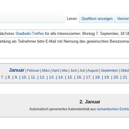
Lesen
Quelltext anzeigen
Versio
Nächstes
Stadtwiki-Treffen
für alle Interessierten: Montag 7. September, 18 U
ldung als Teilnehmer bitte E-Mail mit Nennung des gewünschten Benutzern
Januar
|
Februar
|
März
|
April
|
Mai
|
Juni
|
Juli
|
August
|
September
|
Okto
|
7.
|
8.
|
9.
|
10.
|
11.
|
12.
|
13.
|
14.
|
15.
|
16.
|
17.
|
18.
|
19.
|
20.
|
21.
2. Januar
Automatisch generiertes Kalenderblatt aus
semantischen Eintr