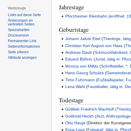
Jahrestage
Werkzeuge
Links auf diese Seite
Pforzheimer Kleinbahn
(
eröffnet
:
1
Änderungen an
verlinkten Seiten
Geburtstage
Spezialseiten
Druckversion
Johann Jakob Eitel
(
Theologe
,
tätig
Permanenter Link
Christian Karl August von Haas
(
Th
Seiten­­informationen
Andreas Daub
(
Schmuckfabrikant
,
Seite zitieren
Attribute anzeigen
Eduard Bührer
(
Jurist
,
tätig in
:
Pfor
Monica von Miltitz
(
Schriftsteller
,
*
:
Hans-Georg Schulze
(
Gemeinderat
Timo Fuhrmann
(
Fußballspieler
,
Fu
Lena Wahl
(
Faustballer
,
tätig in
:
De
Todestage
Gottlieb Friedrich Machtolf
(
Theolo
Gotthold Heckh
(
Arzt
,
Anthropologe
Otto Haupt
(
Direktor der Kunstgew
Erica Loos
(
Fotograf
,
tätig in
:
Pforz