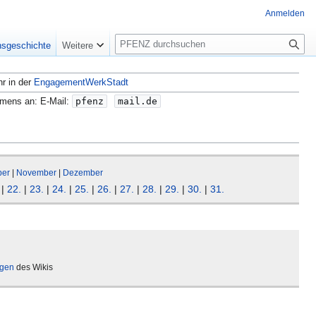
Anmelden
S
nsgeschichte
Weitere
u
c
hr in der
EngagementWerkStadt
h
e
amens an: E-Mail:
pfenz
mail.de
ber
|
November
|
Dezember
|
22.
|
23.
|
24.
|
25.
|
26.
|
27.
|
28.
|
29.
|
30.
|
31.
ägen
des Wikis