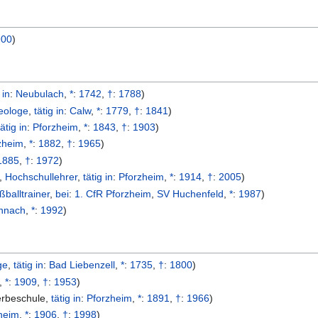
900
)
 in
:
Neubulach
,
*
:
1742
,
†
:
1788
)
eologe
,
tätig in
:
Calw
,
*
:
1779
,
†
:
1841
)
tätig in
:
Pforzheim
,
*
:
1843
,
†
:
1903
)
zheim
,
*
:
1882
,
†
:
1965
)
1885
,
†
:
1972
)
,
Hochschullehrer
,
tätig in
:
Pforzheim
,
*
:
1914
,
†
:
2005
)
ßballtrainer
,
bei
:
1. CfR Pforzheim
,
SV Huchenfeld
,
*
:
1987
)
nnach
,
*
:
1992
)
ge
,
tätig in
:
Bad Liebenzell
,
*
:
1735
,
†
:
1800
)
,
*
:
1909
,
†
:
1953
)
erbeschule
,
tätig in
:
Pforzheim
,
*
:
1891
,
†
:
1966
)
heim
,
*
:
1906
,
†
:
1998
)