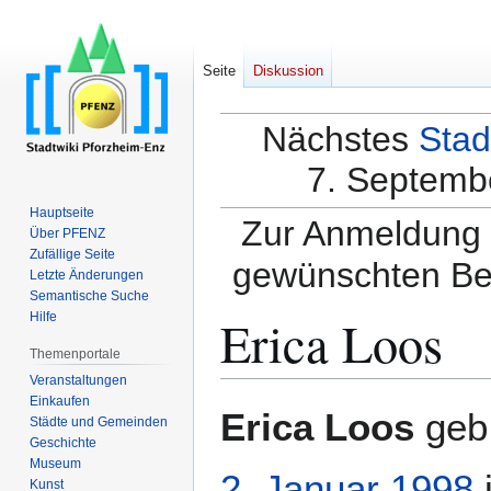
Seite
Diskussion
Nächstes
Stad
7. Septembe
Hauptseite
Zur Anmeldung a
Über PFENZ
Zufällige Seite
gewünschten Be
Letzte Änderungen
Semantische Suche
Erica Loos
Hilfe
Themenportale
Veranstaltungen
Einkaufen
Zur
Zur
Erica Loos
geb.
Städte und Gemeinden
Navigation
Suche
Geschichte
springen
springen
Museum
2. Januar
1998
Kunst