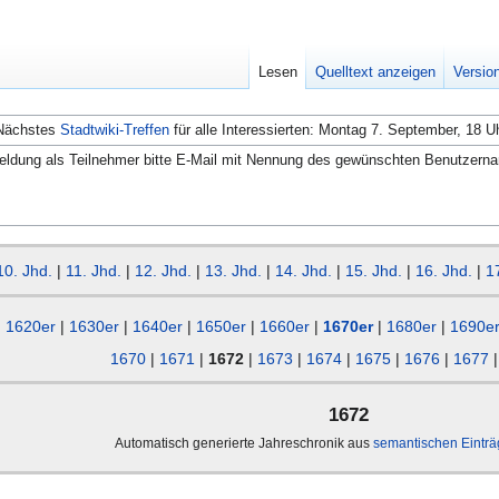
Lesen
Quelltext anzeigen
Versio
Nächstes
Stadtwiki-Treffen
für alle Interessierten: Montag 7. September, 18 U
ldung als Teilnehmer bitte E-Mail mit Nennung des gewünschten Benutzern
10. Jhd.
|
11. Jhd.
|
12. Jhd.
|
13. Jhd.
|
14. Jhd.
|
15. Jhd.
|
16. Jhd.
|
1
1620er
|
1630er
|
1640er
|
1650er
|
1660er
|
1670er
|
1680er
|
1690e
1670
|
1671
|
1672
|
1673
|
1674
|
1675
|
1676
|
1677
1672
Automatisch generierte Jahreschronik aus
semantischen Eintr