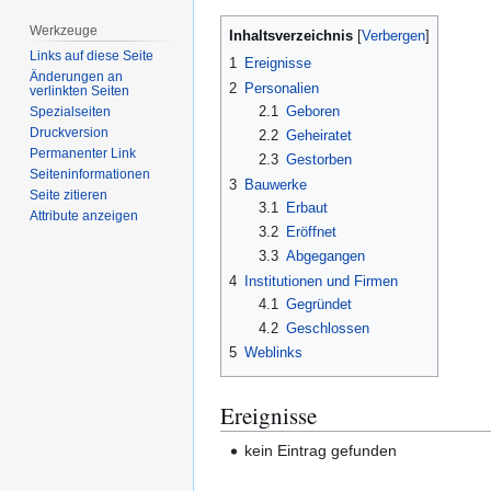
Werkzeuge
Inhaltsverzeichnis
Links auf diese Seite
1
Ereignisse
Änderungen an
2
Personalien
verlinkten Seiten
2.1
Geboren
Spezialseiten
Druckversion
2.2
Geheiratet
Permanenter Link
2.3
Gestorben
Seiten­­informationen
3
Bauwerke
Seite zitieren
3.1
Erbaut
Attribute anzeigen
3.2
Eröffnet
3.3
Abgegangen
4
Institutionen und Firmen
4.1
Gegründet
4.2
Geschlossen
5
Weblinks
Ereignisse
kein Eintrag gefunden