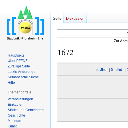
Seite
Diskussion
Zur Anme
1672
Hauptseite
Über PFENZ
Zur
Zur
Zufällige Seite
8. Jhd.
|
9. Jhd.
|
Navigation
Suche
Letzte Änderungen
Semantische Suche
springen
springen
Hilfe
Themenportale
Veranstaltungen
Einkaufen
Städte und Gemeinden
Geschichte
Museum
Kunst