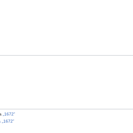
ma
„1672”
 „1672”