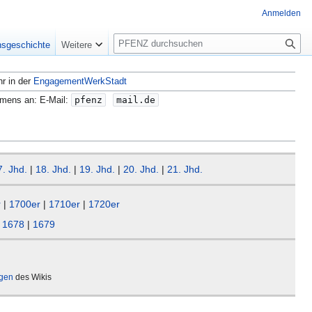
Anmelden
S
nsgeschichte
Weitere
u
c
hr in der
EngagementWerkStadt
h
e
amens an: E-Mail:
pfenz
mail.de
7. Jhd.
|
18. Jhd.
|
19. Jhd.
|
20. Jhd.
|
21. Jhd.
r
|
1700er
|
1710er
|
1720er
|
1678
|
1679
ägen
des Wikis