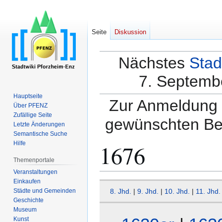
Seite
Diskussion
Nächstes
Stad
7. Septembe
Hauptseite
Zur Anmeldung a
Über PFENZ
Zufällige Seite
gewünschten Be
Letzte Änderungen
Semantische Suche
1676
Hilfe
Themenportale
Veranstaltungen
Einkaufen
Zur
Zur
Städte und Gemeinden
8. Jhd.
|
9. Jhd.
|
10. Jhd.
|
11. Jhd.
Navigation
Suche
Geschichte
springen
springen
Museum
Kunst