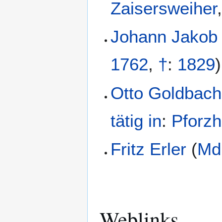
Zaisersweiher
Johann Jakob 
1762
,
†
:
1829
)
Otto Goldbach
tätig in
:
Pforz
Fritz Erler
(
Md
Weblinks