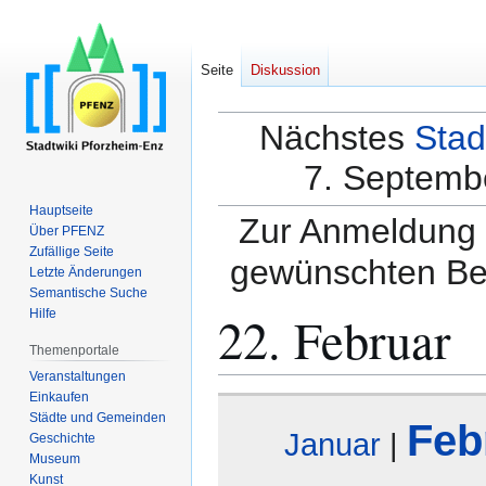
Seite
Diskussion
Nächstes
Stad
7. Septembe
Hauptseite
Zur Anmeldung a
Über PFENZ
Zufällige Seite
gewünschten Be
Letzte Änderungen
Semantische Suche
22. Februar
Hilfe
Themenportale
Veranstaltungen
Einkaufen
Zur
Zur
Städte und Gemeinden
Feb
Navigation
Suche
Januar
|
Geschichte
springen
springen
Museum
Kunst